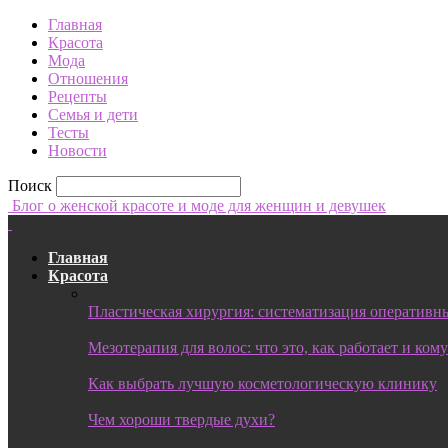
Главная
Красота
Мода
Отношения
Рецепты
Семья и дети
Тесты
Новости
Поиск
Блог о женской красоте и моде для женщин и девушек
Главная
Красота
Пластическая хирургия: систематизация оперативны
Мезотерапия для волос: что это, как работает и ком
Как выбрать лучшую косметологическую клинику
Чем хороши твердые духи?