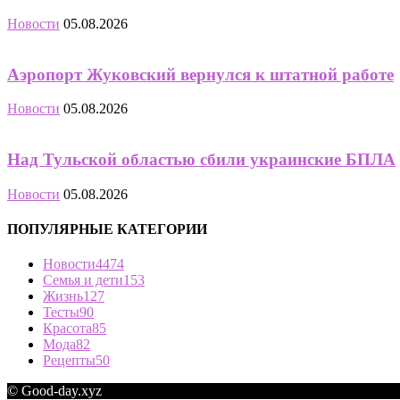
Новости
05.08.2026
Аэропорт Жуковский вернулся к штатной работе
Новости
05.08.2026
Над Тульской областью сбили украинские БПЛА
Новости
05.08.2026
ПОПУЛЯРНЫЕ КАТЕГОРИИ
Новости
4474
Семья и дети
153
Жизнь
127
Тесты
90
Красота
85
Мода
82
Рецепты
50
© Good-day.xyz