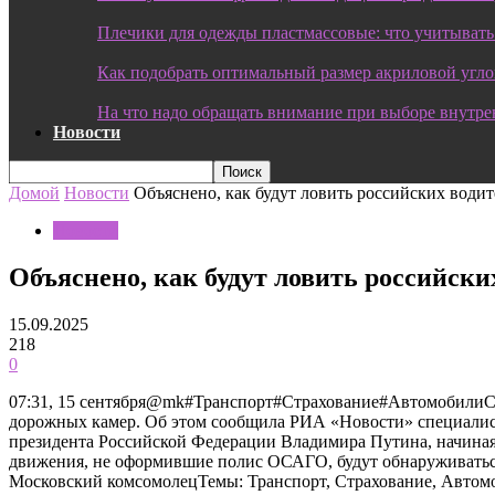
Плечики для одежды пластмассовые: что учитывать
Как подобрать оптимальный размер акриловой угл
На что надо обращать внимание при выборе внутре
Новости
Домой
Новости
Объяснено, как будут ловить российских вод
Новости
Объяснено, как будут ловить российск
15.09.2025
218
0
07:31, 15 сентября@mk#Транспорт#Страхование#АвтомобилиС 
дорожных камер. Об этом сообщила РИА «Новости» специалист
президента Российской Федерации Владимира Путина, начиная 
движения, не оформившие полис ОСАГО, будут обнаруживатьс
Московский комсомолецТемы: Транспорт, Страхование, Автом