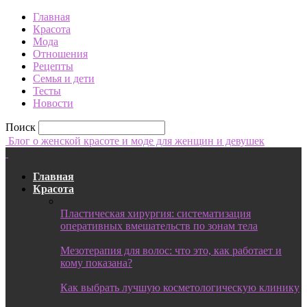
Главная
Красота
Мода
Отношения
Рецепты
Семья и дети
Тесты
Новости
Поиск
Блог о женской красоте и моде для женщин и девушек
Главная
Красота
Пластическая хирургия: систематизация
оперативных вмешательств по зонам тела
Мезотерапия для волос: что это, как работает и
кому показана?
Как выбрать лучшую косметологическую клинику