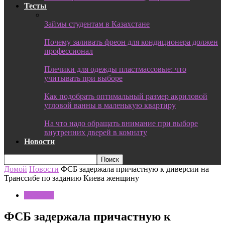
Тесты
Займы студентам в Казахстане
Почему заливать фреон для кондиционера должен
профессионал
Плечики для одежды пластмассовые: что
учитывать при выборе
Как подобрать оптимальный размер акриловой
угловой ванны в маленькую квартиру
На что надо обращать внимание при выборе
внутренних дверей в комнату
Новости
Домой
Новости
ФСБ задержала причастную к диверсии на
Транссибе по заданию Киева женщину
Новости
ФСБ задержала причастную к