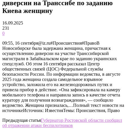
диверсии на Транссибе по заданию
Киева женщину
16.09.2025
231
0
09:55, 16 сентября@iz.ru#Происшествия#ПравоВ
Новосибирске была задержана женщина, причастная к
осуществлению диверсии на участке Транссибирской
магистрали в Забайкальском крае по заданию украинских
спецслужб. Об этом 16 сентября рассказал Центр
общественных связей (ЦОС) Федеральной службы
безопасности России. По информации ведомства, в августе
2025 года женщина создала самодельное взрывное
устройство, заложила его на железнодорожных путях и
привела прибор в действие. «Она зафиксировала на камеру
мобильного телефона и направила запись в качестве отчета
куратору для получения вознаграждения», — сообщило
ведомство. Женщина призналась,…Полный текст новости на
источникеИсточник: ИзвестияТемы: Происшествия, Право
Предыдущая статья
Губернатор Ростовской области сообщил
об отражении атаки беспилотников