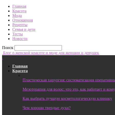
Главная
Красота
Мода
Отношения
Рецепты
Семья и дети
Тесты
Новости
Поиск
Блог о женской красоте и моде для женщин и девушек
Главная
Красота
Пластическая хирургия: систематизация оперативны
Мезотерапия для волос: что это, как работает и ком
Как выбрать лучшую косметологическую клинику
Чем хороши твердые духи?