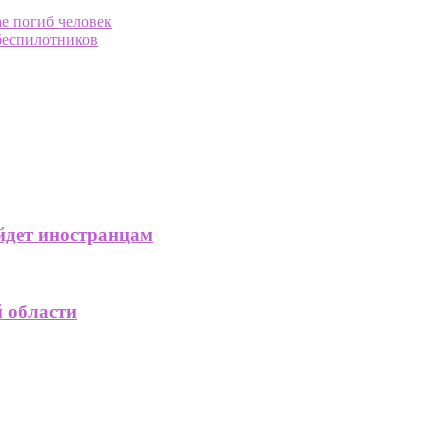
е погиб человек
беспилотников
ойдет иностранцам
й области