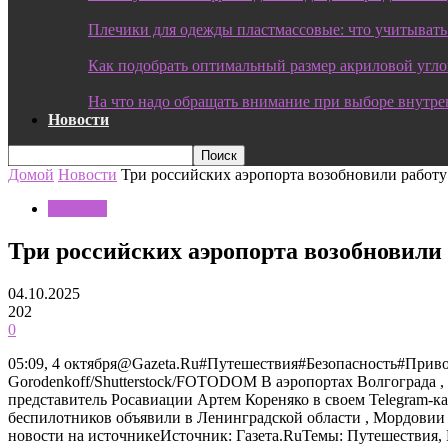
Плечики для одежды пластмассовые: что учитывать
Как подобрать оптимальный размер акриловой угл
На что надо обращать внимание при выборе внутре
Новости
Домой
Новости
Три российских аэропорта возобновили работу
Новости
Три российских аэропорта возобновили
04.10.2025
202
0
05:09, 4 октября@Gazeta.Ru#Путешествия#Безопасность#Приво
Gorodenkoff/Shutterstock/FOTODOM В аэропортах Волгограда 
представитель Росавиации Артем Кореняко в своем Telegram-кан
беспилотников объявили в Ленинградской области , Мордовии ,
новости на источникеИсточник: Газета.RuТемы: Путешествия,