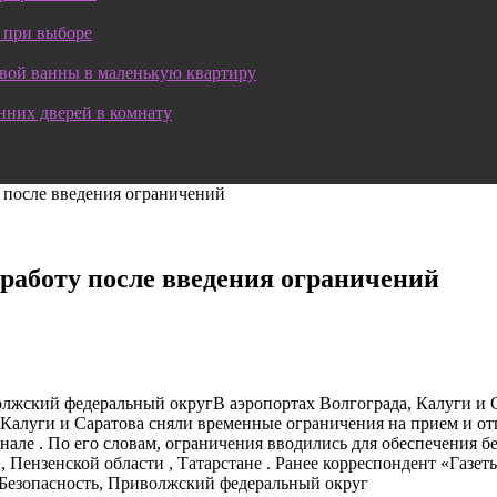
 при выборе
овой ванны в маленькую квартиру
нних дверей в комнату
 после введения ограничений
 работу после введения ограничений
лжский федеральный округВ аэропортах Волгограда, Калуги и 
, Калуги и Саратова сняли временные ограничения на прием и 
але . По его словам, ограничения вводились для обеспечения бе
 Пензенской области , Татарстане . Ранее корреспондент «Газет
 Безопасность, Приволжский федеральный округ