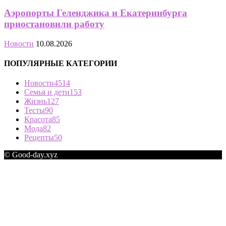
Аэропорты Геленджика и Екатеринбурга
приостановили работу
Новости
10.08.2026
ПОПУЛЯРНЫЕ КАТЕГОРИИ
Новости
4514
Семья и дети
153
Жизнь
127
Тесты
90
Красота
85
Мода
82
Рецепты
50
© Good-day.xyz