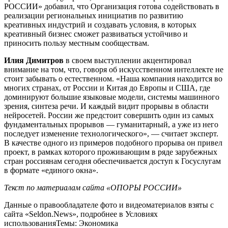
РОССИИ» добавил, что Организация готова содействовать в
реализации региональных инициатив по развитию
креативных индустрий и создавать условия, в которых
креативный бизнес сможет развиваться устойчиво и
приносить пользу местным сообществам.
Илия Димитров
в своем выступлении акцентировал
внимание на том, что, говоря об искусственном интеллекте не
стоит забывать о естественном. «Наша компания находится во
многих странах, от России и Китая до Европы и США, где
доминируют большие языковые модели, системы машинного
зрения, синтеза речи. И каждый видит прорывы в области
нейросетей. России же предстоит совершить один из самых
фундаментальных прорывов — гуманитарный, а уже из него
последует изменение технологического», — считает эксперт.
В качестве одного из примеров подобного прорыва он привел
проект, в рамках которого проживающим в ряде зарубежных
стран россиянам сегодня обеспечивается доступ к Госуслугам
в формате «единого окна».
Текст по материалам сайта
«ОПОРЫ РОССИИ»
Данные о правообладателе фото и видеоматериалов взяты с
сайта «Seldon.News», подробнее в Условиях
использованияТемы: Экономика