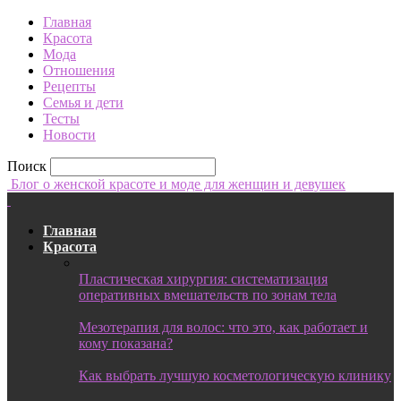
Главная
Красота
Мода
Отношения
Рецепты
Семья и дети
Тесты
Новости
Поиск
Блог о женской красоте и моде для женщин и девушек
Главная
Красота
Пластическая хирургия: систематизация
оперативных вмешательств по зонам тела
Мезотерапия для волос: что это, как работает и
кому показана?
Как выбрать лучшую косметологическую клинику