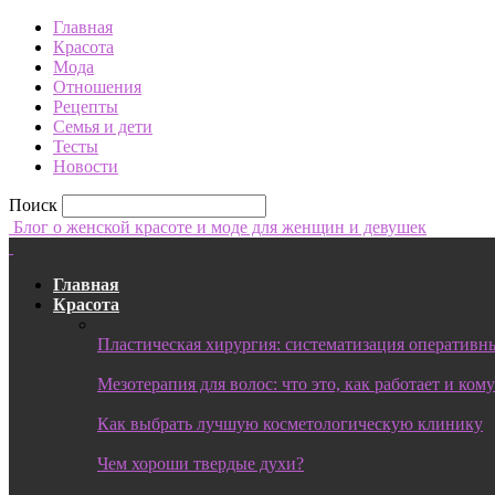
Главная
Красота
Мода
Отношения
Рецепты
Семья и дети
Тесты
Новости
Поиск
Блог о женской красоте и моде для женщин и девушек
Главная
Красота
Пластическая хирургия: систематизация оперативны
Мезотерапия для волос: что это, как работает и ком
Как выбрать лучшую косметологическую клинику
Чем хороши твердые духи?