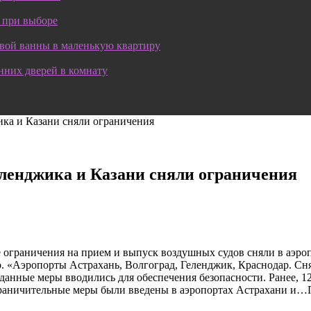
 при выборе
овой ванны в маленькую квартиру
нних дверей в комнату
ика и Казани сняли ограничения
еленджика и Казани сняли ограничения
ограничения на прием и выпуск воздушных судов сняли в аэроп
о. «Аэропорты Астрахань, Волгоград, Геленджик, Краснодар. С
о данные меры вводились для обеспечения безопасности. Ранее, 
 ограничительные меры были введены в аэропортах Астрахани и