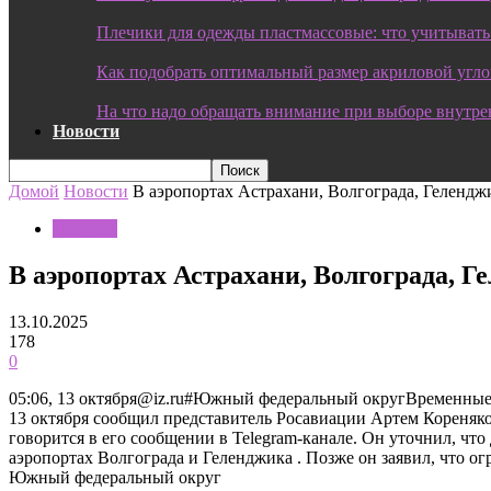
Плечики для одежды пластмассовые: что учитывать
Как подобрать оптимальный размер акриловой угл
На что надо обращать внимание при выборе внутре
Новости
Домой
Новости
В аэропортах Астрахани, Волгограда, Гелендж
Новости
В аэропортах Астрахани, Волгограда, Г
13.10.2025
178
0
05:06, 13 октября@iz.ru#Южный федеральный округВременные 
13 октября сообщил представитель Росавиации Артем Кореняк
говорится в его сообщении в Telegram-канале. Он уточнил, чт
аэропортах Волгограда и Геленджика . Позже он заявил, что
Южный федеральный округ