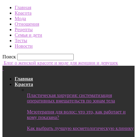
Главная
Красота
Мода
Отношения
Рецепты
Семья и дети
Тесты
Новости
Поиск
Блог о женской красоте и моде для женщин и девушек
Главная
Красота
Пластическая хирургия: систематизация
оперативных вмешательств по зонам тела
Мезотерапия для волос: что это, как работает и
кому показана?
Как выбрать лучшую косметологическую клинику