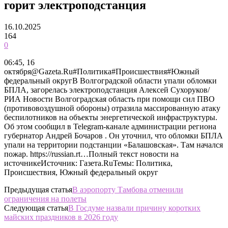
горит электроподстанция
16.10.2025
164
0
06:45, 16
октября@Gazeta.Ru#Политика#Происшествия#Южный
федеральный округВ Волгоградской области упали обломки
БПЛА, загорелась электроподстанция Алексей Сухоруков/
РИА Новости Волгоградская область при помощи сил ПВО
(противовоздушной обороны) отразила массированную атаку
беспилотников на объекты энергетической инфраструктуры.
Об этом сообщил в Telegram-канале администрации региона
губернатор Андрей Бочаров . Он уточнил, что обломки БПЛА
упали на территории подстанции «Балашовская». Там начался
пожар. https://russian.rt…Полный текст новости на
источникеИсточник: Газета.RuТемы: Политика,
Происшествия, Южный федеральный округ
Предыдущая статья
В аэропорту Тамбова отменили
ограничения на полеты
Следующая статья
В Госдуме назвали причину коротких
майских праздников в 2026 году