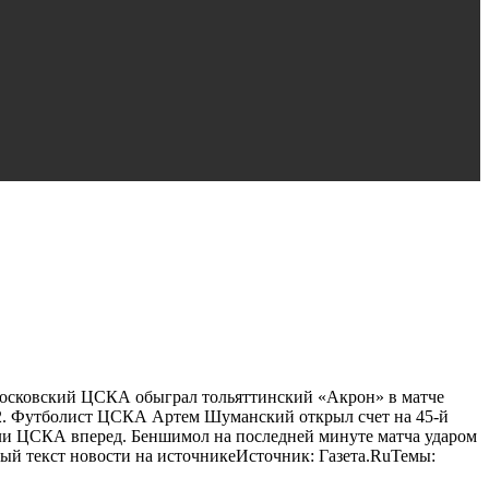
Московский ЦСКА обыграл тольяттинский «Акрон» в матче
3:2. Футболист ЦСКА Артем Шуманский открыл счет на 45-й
вели ЦСКА вперед. Беншимол на последней минуте матча ударом
ый текст новости на источникеИсточник: Газета.RuТемы: