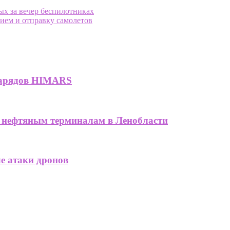
ых за вечер беспилотниках
ием и отправку самолетов
снарядов HIMARS
нефтяным терминалам в Ленобласти
ле атаки дронов