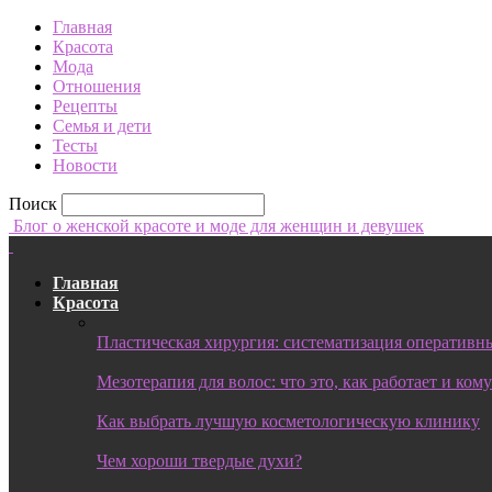
Главная
Красота
Мода
Отношения
Рецепты
Семья и дети
Тесты
Новости
Поиск
Блог о женской красоте и моде для женщин и девушек
Главная
Красота
Пластическая хирургия: систематизация оперативны
Мезотерапия для волос: что это, как работает и ком
Как выбрать лучшую косметологическую клинику
Чем хороши твердые духи?