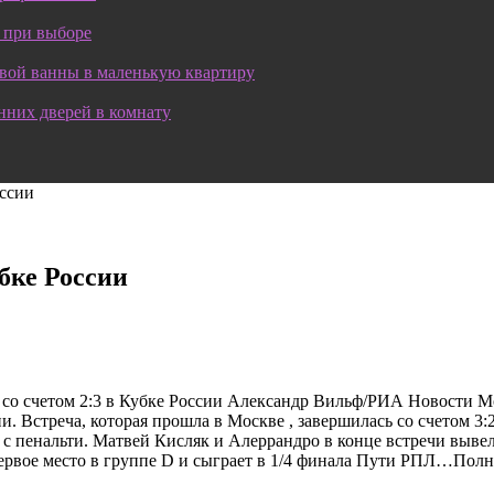
 при выборе
овой ванны в маленькую квартиру
нних дверей в комнату
ссии
бке России
со счетом 2:3 в Кубке России Александр Вильф/РИА Новости 
и. Встреча, которая прошла в Москве , завершилась со счетом 
м с пенальти. Матвей Кисляк и Алеррандро в конце встречи вы
ервое место в группе D и сыграет в 1/4 финала Пути РПЛ…Полн