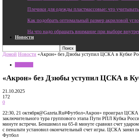
Плечики для одежды пластмассовые: что учитывать
Как подобрать оптимальный размер акриловой угл
На что надо обращать внимание при выборе внутре
Новости
Домой
Новости
«Акрон» без Дзюбы уступил ЦСКА в Кубке Ро
Новости
«Акрон» без Дзюбы уступил ЦСКА в Ку
21.10.2025
172
0
22:30, 21 октября@Gazeta.Ru#Футбол«Акрон» проиграл ЦСКА 
заключительного тура группового этапа Пути РПЛ Кубка Росси
минуте встречи. Беншимол на 65-й минуте сравнял счет ударо
с пенальти установил окончательный счет игры. ЦСКА занял п
Футбол