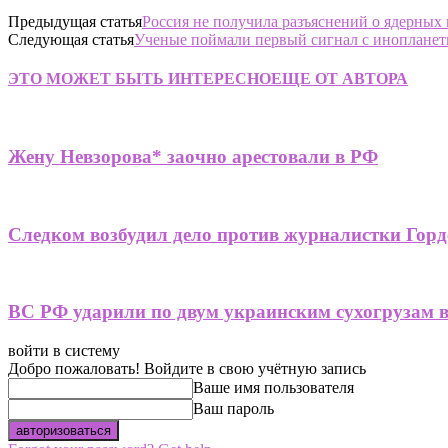
Предыдущая статья
Россия не получила разъяснений о ядерны
Следующая статья
Ученые поймали первый сигнал с инопланет
ЭТО МОЖЕТ БЫТЬ ИНТЕРЕСНО
ЕЩЕ ОТ АВТОРА
Жену Невзорова* заочно арестовали в РФ
Следком возбудил дело против журналистки Горд
ВС РФ ударили по двум украинским сухогрузам 
войти в систему
Добро пожаловать! Войдите в свою учётную запись
Ваше имя пользователя
Ваш пароль