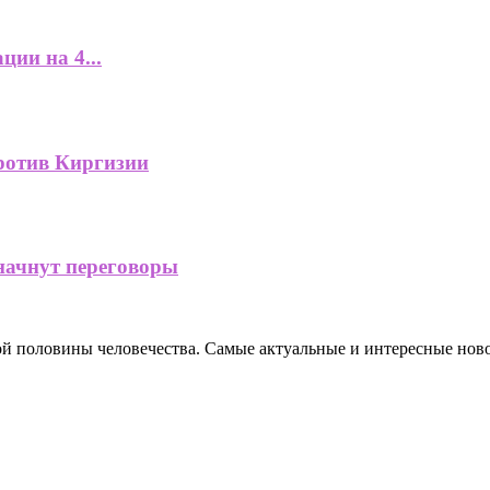
ции на 4...
ротив Киргизии
 начнут переговоры
ной половины человечества. Самые актуальные и интересные нов