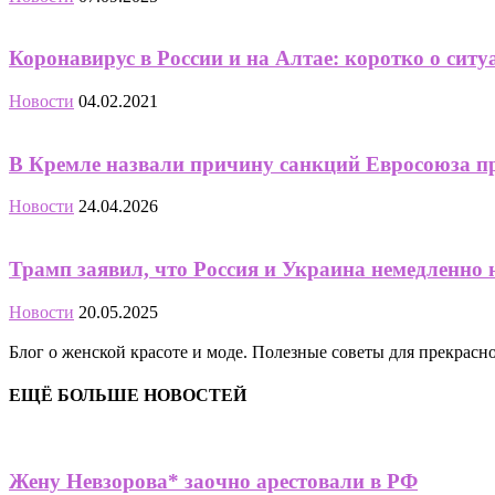
Коронавирус в России и на Алтае: коротко о ситуа
Новости
04.02.2021
В Кремле назвали причину санкций Евросоюза п
Новости
24.04.2026
Трамп заявил, что Россия и Украина немедленно
Новости
20.05.2025
Блог о женской красоте и моде. Полезные советы для прекрас
ЕЩЁ БОЛЬШЕ НОВОСТЕЙ
Жену Невзорова* заочно арестовали в РФ