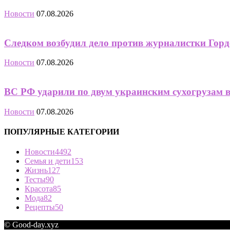
Новости
07.08.2026
Следком возбудил дело против журналистки Горд
Новости
07.08.2026
ВС РФ ударили по двум украинским сухогрузам 
Новости
07.08.2026
ПОПУЛЯРНЫЕ КАТЕГОРИИ
Новости
4492
Семья и дети
153
Жизнь
127
Тесты
90
Красота
85
Мода
82
Рецепты
50
© Good-day.xyz