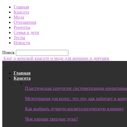
Главная
Красота
Мода
Отношения
Рецепты
Семья и дети
Тесты
Новости
Поиск
Блог о женской красоте и моде для женщин и девушек
Главная
Красота
Пластическая хирургия: систематизация оперативны
Мезотерапия для волос: что это, как работает и ком
Как выбрать лучшую косметологическую клинику
Чем хороши твердые духи?