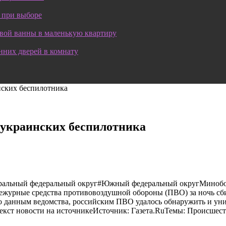
 при выборе
овой ванны в маленькую квартиру
нних дверей в комнату
нских беспилотника
4 украинских беспилотника
тральный федеральный округ#Южный федеральный округМинобор
журные средства противовоздушной обороны (ПВО) за ночь сби
о данным ведомства, российским ПВО удалось обнаружить и уни
екст новости на источникеИсточник: Газета.RuТемы: Происшес