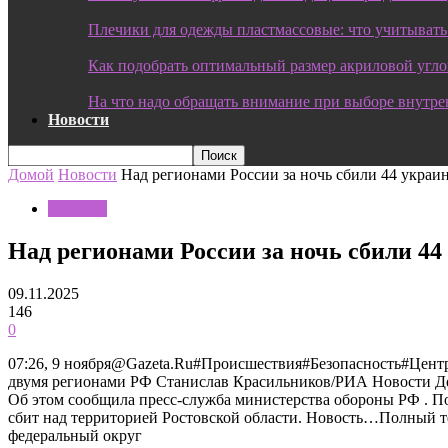
Плечики для одежды пластмассовые: что учитывать
Как подобрать оптимальный размер акриловой угл
На что надо обращать внимание при выборе внутре
Новости
Домой
Новости
Над регионами России за ночь сбили 44 украи
Новости
Над регионами России за ночь сбили 4
09.11.2025
146
0
07:26, 9 ноября@Gazeta.Ru#Происшествия#Безопасность#Цен
двумя регионами РФ Станислав Красильников/РИА Новости Де
Об этом сообщила пресс-служба министерства обороны РФ . П
сбит над территорией Ростовской области. Новость…Полный т
федеральный округ