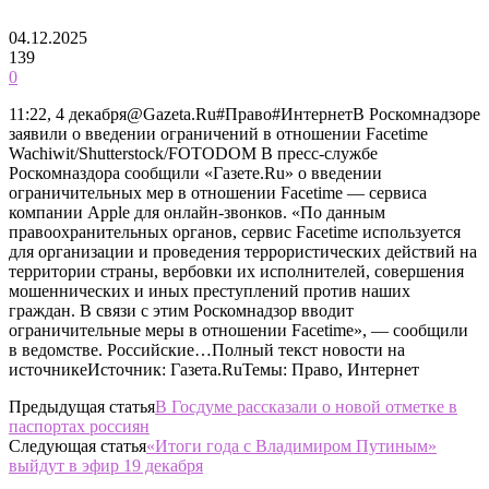
04.12.2025
139
0
11:22, 4 декабря@Gazeta.Ru#Право#ИнтернетВ Роскомнадзоре
заявили о введении ограничений в отношении Facetime
Wachiwit/Shutterstock/FOTODOM В пресс-службе
Роскомназдора сообщили «Газете.Ru» о введении
ограничительных мер в отношении Facetime — сервиса
компании Apple для онлайн-звонков. «По данным
правоохранительных органов, сервис Facetime используется
для организации и проведения террористических действий на
территории страны, вербовки их исполнителей, совершения
мошеннических и иных преступлений против наших
граждан. В связи с этим Роскомнадзор вводит
ограничительные меры в отношении Facetime», — сообщили
в ведомстве. Российские…Полный текст новости на
источникеИсточник: Газета.RuТемы: Право, Интернет
Предыдущая статья
В Госдуме рассказали о новой отметке в
паспортах россиян
Следующая статья
«Итоги года с Владимиром Путиным»
выйдут в эфир 19 декабря