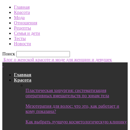
Главная
Красота
Мода
Отношения
Рецепты
Семья и дети
Тесты
Новости
Поиск
Блог о женской красоте и моде для женщин и девушек
Главная
Красота
Пластическая хирургия: систематизация
оперативных вмешательств по зонам тела
Мезотерапия для волос: что это, как работает и
кому показана?
Как выбрать лучшую косметологическую клинику