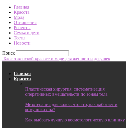
Главная
Красота
Мода
Отношения
Рецепты
Семья и дети
Тесты
Новости
Поиск
Блог о женской красоте и моде для женщин и девушек
Главная
Красота
Пластическая хирургия: систематизация
оперативных вмешательств по зонам тела
Мезотерапия для волос: что это, как работает и
кому показана?
Как выбрать лучшую косметологическую клинику