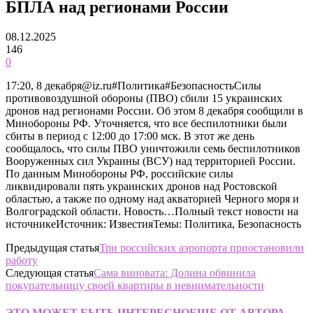
БПЛА над регионами России
08.12.2025
146
0
17:20, 8 декабря@iz.ru#Политика#БезопасностьСилы
противовоздушной обороны (ПВО) сбили 15 украинских
дронов над регионами России. Об этом 8 декабря сообщили в
Минобороны РФ. Уточняется, что все беспилотники были
сбиты в период с 12:00 до 17:00 мск. В этот же день
сообщалось, что силы ПВО уничтожили семь беспилотников
Вооруженных сил Украины (ВСУ) над территорией России.
По данным Минобороны РФ, российские силы
ликвидировали пять украинских дронов над Ростовской
областью, а также по одному над акваторией Черного моря и
Волгоградской области. Новость…Полный текст новости на
источникеИсточник: ИзвестияТемы: Политика, Безопасность
Предыдущая статья
Три российских аэропорта приостановили
работу
Следующая статья
Сама виновата: Долина обвинила
покупательницу своей квартиры в невнимательности
ЭТО МОЖЕТ БЫТЬ ИНТЕРЕСНО
ЕЩЕ ОТ АВТОРА