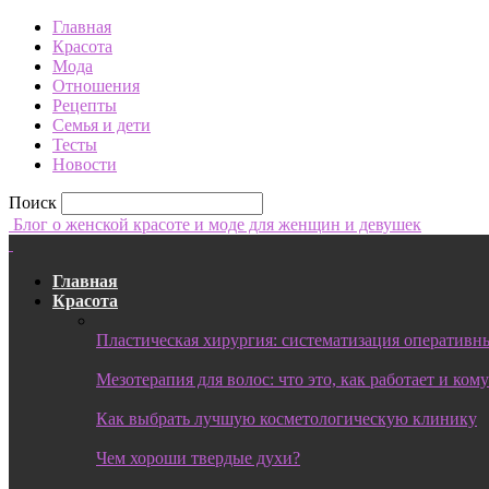
Главная
Красота
Мода
Отношения
Рецепты
Семья и дети
Тесты
Новости
Поиск
Блог о женской красоте и моде для женщин и девушек
Главная
Красота
Пластическая хирургия: систематизация оперативны
Мезотерапия для волос: что это, как работает и ком
Как выбрать лучшую косметологическую клинику
Чем хороши твердые духи?