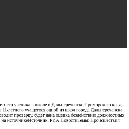
него ученика в школе в Дальнереченске Приморского края,
а 11-летнего учащегося одной из школ города Дальнереченска
оводит проверку, будет дана оценка бездействию должностных
и на источникеИсточник: РИА НовостиТемы: Происшествия,