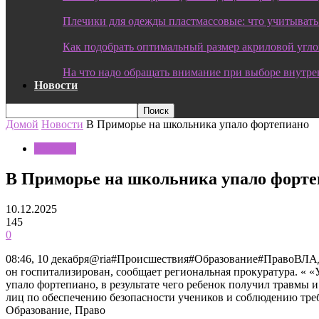
Плечики для одежды пластмассовые: что учитывать
Как подобрать оптимальный размер акриловой угл
На что надо обращать внимание при выборе внутре
Новости
Домой
Новости
В Приморье на школьника упало фортепиано
Новости
В Приморье на школьника упало форт
10.12.2025
145
0
08:46, 10 декабря@ria#Происшествия#Образование#ПравоВЛАД
он госпитализирован, сообщает региональная прокуратура. « «
упало фортепиано, в результате чего ребенок получил травмы 
лиц по обеспечению безопасности учеников и соблюдению тр
Образование, Право