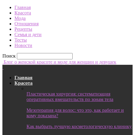
Главная
Красота
Мода
Отношения
Рецепты
Семья и дети
Тесты
Новости
Поиск
Блог о женской красоте и моде для женщин и девушек
Главная
Красота
Пластическая хирургия: систематизация
оперативных вмешательств по зонам тела
Мезотерапия для волос: что это, как работает и
кому показана?
Как выбрать лучшую косметологическую клинику