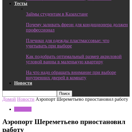
Тесты
Займы студентам в Казахстане
Почему заливать фреон для кондиционера должен
профессионал
Плечики для одежды пластмассовые: что
учитывать при выборе
Как подобрать оптимальный размер акриловой
угловой ванны в маленькую квартиру
На что надо обращать внимание при выборе
внутренних дверей в комнату
Новости
Домой
Новости
Аэропорт Шереметьево приостановил работу
Новости
Аэропорт Шереметьево приостановил
работу