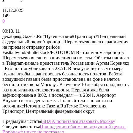
11.12.2025
149
0
00:13, 11
декабря@Gazeta.Ru#Путешествия#Транспорт#Центральный
федеральный округАэропорт Шереметьево ввел ограничения
на прием и отправку рейсов
Fasttailwind/Shutterstock/FOTODOM В столичном аэропорту
Шереметьево ввели ограничения на полеты. Об этом написал
в Telegram-канале представитель Росавиации Артем Кореняко
. Его пост опубликован в 23:51. В нем уточняется, что мера
нужна, чтобы гарантировать безопасность полетов. Работа
воздушной гавани была приостановлена на фоне налетов
беспилотников на Москву . В течение 10 декабря город шесть
раз попытались атаковать дроны. Первая атака была
зафиксирована в 8:02, а последняя — в 23:41. Аэропорт
Внуково в этот день тоже…Полный текст новости на
источникеИсточник: Газета.RuТемы: Путешествия,
Транспорт, Центральный федеральный округ
Предыдущая статья
БПЛА попытался атаковать Москву
Следующая статья
При падении обломков воздушной цели в
Воронеже никто не пострадал