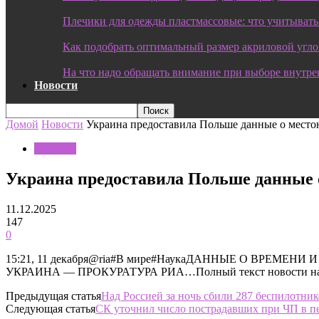
Плечики для одежды пластмассовые: что учитывать
Как подобрать оптимальный размер акриловой угл
На что надо обращать внимание при выборе внутре
Новости
Домой
Новости
Украина предоставила Польше данные о место
Новости
Украина предоставила Польше данные 
11.12.2025
147
0
15:21, 11 декабря@ria#В мире#НаукаДАННЫЕ О ВРЕ
УКРАИНА — ПРОКУРАТУРА РИА…Полный текст новости на ис
Предыдущая статья
Над Россией за ночь сбили 287 беспилотни
Следующая статья
СК уточнил число пострадавших при ЧП в п