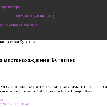
 при выборе
овой ванны в маленькую квартиру
нних дверей в комнату
нахождении Бутягина
о местонахождении Бутягина
МЕНИ И МЕСТЕ ПРЕБЫВАНИЯ В ПОЛЬШЕ ЗАДЕРЖАННОГО Р
точникеИсточник: РИА НовостиТемы: В мире, Наука
ков
ермском политехе