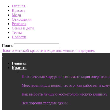
Главная
Красота
Мода
Отношения
Рецепты
Семья и дети
Тесты
Новости
Поиск
Блог о женской красоте и моде для женщин и девушек
Главная
Красота
Пластическая хирургия: систематизация оперативны
Мезотерапия для волос: что это, как работает и ком
Как выбрать лучшую косметологическую клинику
Чем хороши твердые духи?