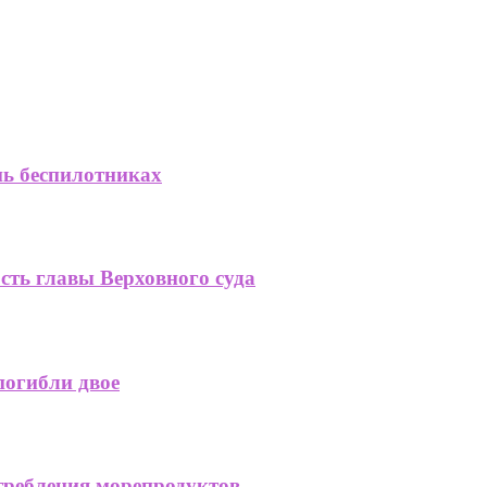
нь беспилотниках
сть главы Верховного суда
погибли двое
отребления морепродуктов