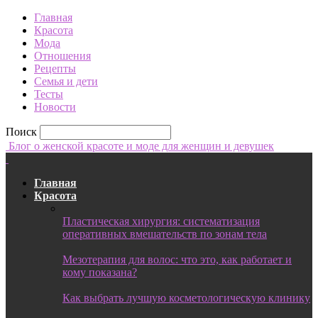
Главная
Красота
Мода
Отношения
Рецепты
Семья и дети
Тесты
Новости
Поиск
Блог о женской красоте и моде для женщин и девушек
Главная
Красота
Пластическая хирургия: систематизация
оперативных вмешательств по зонам тела
Мезотерапия для волос: что это, как работает и
кому показана?
Как выбрать лучшую косметологическую клинику