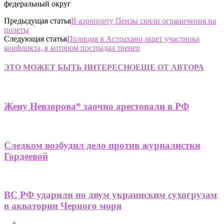
федеральный округ
Предыдущая статья
В аэропорту Пензы сняли ограничения на
полеты
Следующая статья
Полиция в Астрахани ищет участника
конфликта, в котором пострадал тренер
ЭТО МОЖЕТ БЫТЬ ИНТЕРЕСНО
ЕЩЕ ОТ АВТОРА
Жену Невзорова* заочно арестовали в РФ
Следком возбудил дело против журналистки
Гордеевой
ВС РФ ударили по двум украинским сухогрузам
в акватории Черного моря