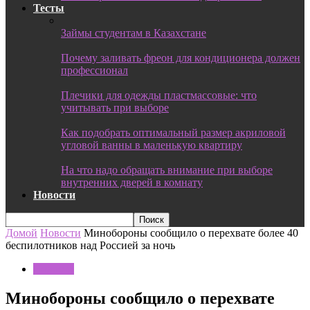
Тесты
Займы студентам в Казахстане
Почему заливать фреон для кондиционера должен
профессионал
Плечики для одежды пластмассовые: что
учитывать при выборе
Как подобрать оптимальный размер акриловой
угловой ванны в маленькую квартиру
На что надо обращать внимание при выборе
внутренних дверей в комнату
Новости
Домой
Новости
Минобороны сообщило о перехвате более 40
беспилотников над Россией за ночь
Новости
Минобороны сообщило о перехвате