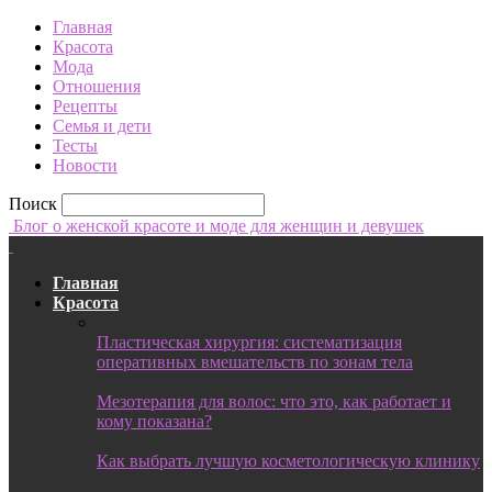
Главная
Красота
Мода
Отношения
Рецепты
Семья и дети
Тесты
Новости
Поиск
Блог о женской красоте и моде для женщин и девушек
Главная
Красота
Пластическая хирургия: систематизация
оперативных вмешательств по зонам тела
Мезотерапия для волос: что это, как работает и
кому показана?
Как выбрать лучшую косметологическую клинику