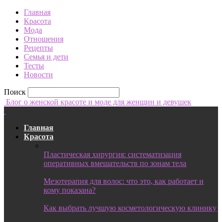
Главная
Красота
Мода
Отношения
Рецепты
Семья и дети
Тесты
Новости
Поиск
Блог о женской красоте и моде для женщин и девушек
Главная
Красота
Пластическая хирургия: систематизация
оперативных вмешательств по зонам тела
Мезотерапия для волос: что это, как работает и
кому показана?
Как выбрать лучшую косметологическую клинику