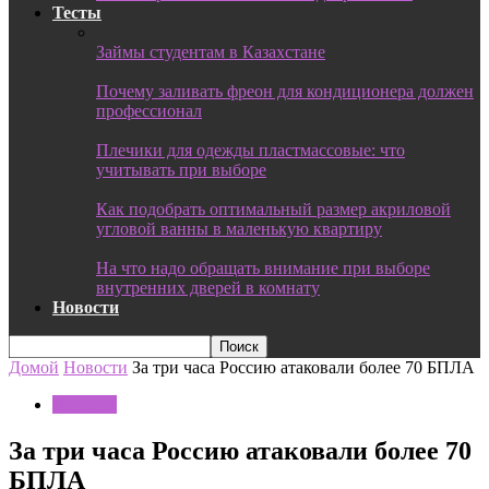
Тесты
Займы студентам в Казахстане
Почему заливать фреон для кондиционера должен
профессионал
Плечики для одежды пластмассовые: что
учитывать при выборе
Как подобрать оптимальный размер акриловой
угловой ванны в маленькую квартиру
На что надо обращать внимание при выборе
внутренних дверей в комнату
Новости
Домой
Новости
За три часа Россию атаковали более 70 БПЛА
Новости
За три часа Россию атаковали более 70
БПЛА