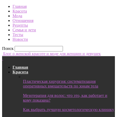
Главная
Красота
Мода
Отношения
Рецепты
Семья и дети
Тесты
Новости
Поиск
Блог о женской красоте и моде для женщин и девушек
Главная
Красота
Пластическая хирургия: систематизация
оперативных вмешательств по зонам тела
Мезотерапия для волос: что это, как работает и
кому показана?
Как выбрать лучшую косметологическую клинику