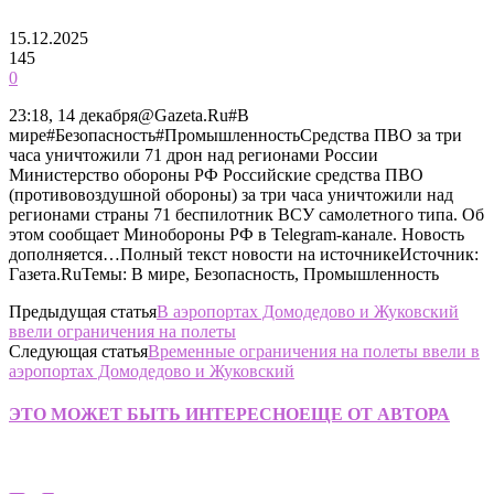
15.12.2025
145
0
23:18, 14 декабря@Gazeta.Ru#В
мире#Безопасность#ПромышленностьСредства ПВО за три
часа уничтожили 71 дрон над регионами России
Министерство обороны РФ Российские средства ПВО
(противовоздушной обороны) за три часа уничтожили над
регионами страны 71 беспилотник ВСУ самолетного типа. Об
этом сообщает Минобороны РФ в Telegram-канале. Новость
дополняется…Полный текст новости на источникеИсточник:
Газета.RuТемы: В мире, Безопасность, Промышленность
Предыдущая статья
В аэропортах Домодедово и Жуковский
ввели ограничения на полеты
Следующая статья
Временные ограничения на полеты ввели в
аэропортах Домодедово и Жуковский
ЭТО МОЖЕТ БЫТЬ ИНТЕРЕСНО
ЕЩЕ ОТ АВТОРА