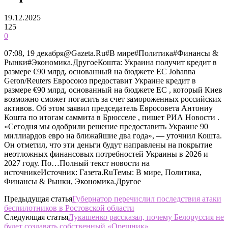
19.12.2025
125
0
07:08, 19 декабря@Gazeta.Ru#В мире#Политика#Финансы &
Рынки#Экономика.ДругоеКошта: Украина получит кредит в
размере €90 млрд, основанный на бюджете ЕС Johanna
Geron/Reuters Евросоюз предоставит Украине кредит в
размере €90 млрд, основанный на бюджете ЕС , который Киев
возможно сможет погасить за счет замороженных российских
активов. Об этом заявил председатель Евросовета Антониу
Кошта по итогам саммита в Брюсселе , пишет РИА Новости .
«Сегодня мы одобрили решение предоставить Украине 90
миллиардов евро на ближайшие два года», — уточнил Кошта.
Он отметил, что эти деньги будут направлены на покрытие
неотложных финансовых потребностей Украины в 2026 и
2027 году. По…Полный текст новости на
источникеИсточник: Газета.RuТемы: В мире, Политика,
Финансы & Рынки, Экономика.Другое
Предыдущая статья
Губернатор перечислил последствия атаки
беспилотников в Ростовской области
Следующая статья
Лукашенко рассказал, почему Белоруссия не
будет создавать собственный «Орешник»