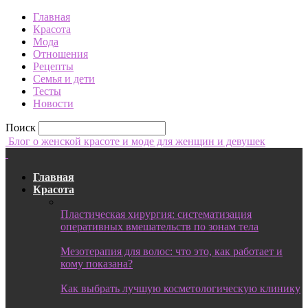
Главная
Красота
Мода
Отношения
Рецепты
Семья и дети
Тесты
Новости
Поиск
Блог о женской красоте и моде для женщин и девушек
Главная
Красота
Пластическая хирургия: систематизация
оперативных вмешательств по зонам тела
Мезотерапия для волос: что это, как работает и
кому показана?
Как выбрать лучшую косметологическую клинику