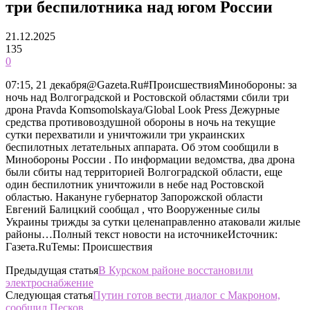
три беспилотника над югом России
21.12.2025
135
0
07:15, 21 декабря@Gazeta.Ru#ПроисшествияМинобороны: за
ночь над Волгоградской и Ростовской областями сбили три
дрона Pravda Komsomolskaya/Global Look Press Дежурные
средства противовоздушной обороны в ночь на текущие
сутки перехватили и уничтожили три украинских
беспилотных летательных аппарата. Об этом сообщили в
Минобороны России . По информации ведомства, два дрона
были сбиты над территорией Волгоградской области, еще
один беспилотник уничтожили в небе над Ростовской
областью. Накануне губернатор Запорожской области
Евгений Балицкий сообщал , что Вооруженные силы
Украины трижды за сутки целенаправленно атаковали жилые
районы…Полный текст новости на источникеИсточник:
Газета.RuТемы: Происшествия
Предыдущая статья
В Курском районе восстановили
электроснабжение
Следующая статья
Путин готов вести диалог с Макроном,
сообщил Песков