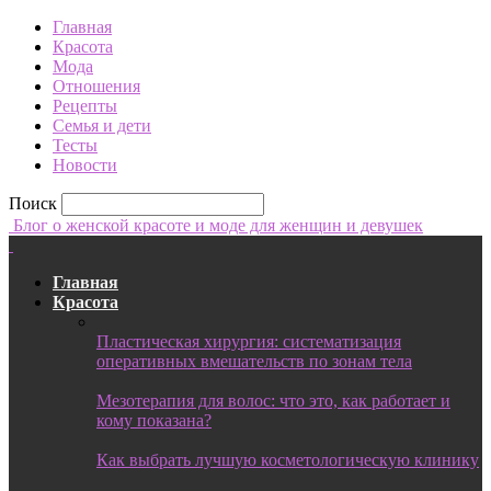
Главная
Красота
Мода
Отношения
Рецепты
Семья и дети
Тесты
Новости
Поиск
Блог о женской красоте и моде для женщин и девушек
Главная
Красота
Пластическая хирургия: систематизация
оперативных вмешательств по зонам тела
Мезотерапия для волос: что это, как работает и
кому показана?
Как выбрать лучшую косметологическую клинику