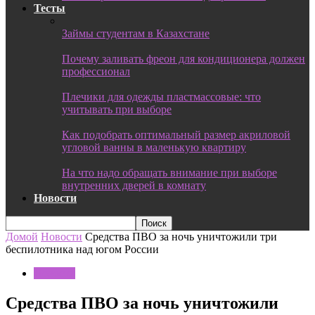
Тесты
Займы студентам в Казахстане
Почему заливать фреон для кондиционера должен
профессионал
Плечики для одежды пластмассовые: что
учитывать при выборе
Как подобрать оптимальный размер акриловой
угловой ванны в маленькую квартиру
На что надо обращать внимание при выборе
внутренних дверей в комнату
Новости
Домой
Новости
Средства ПВО за ночь уничтожили три
беспилотника над югом России
Новости
Средства ПВО за ночь уничтожили