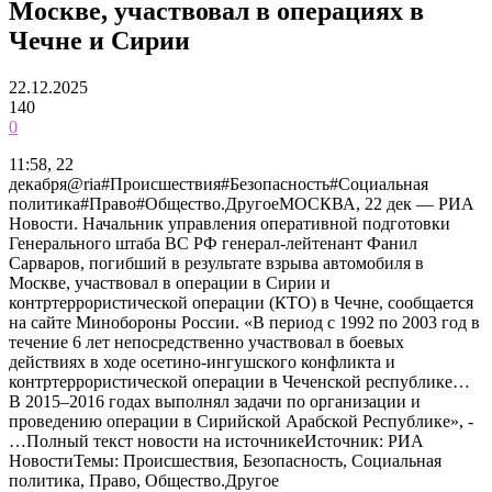
Москве, участвовал в операциях в
Чечне и Сирии
22.12.2025
140
0
11:58, 22
декабря@ria#Происшествия#Безопасность#Социальная
политика#Право#Общество.ДругоеМОСКВА, 22 дек — РИА
Новости. Начальник управления оперативной подготовки
Генерального штаба ВС РФ генерал-лейтенант Фанил
Сарваров, погибший в результате взрыва автомобиля в
Москве, участвовал в операции в Сирии и
контртеррористической операции (КТО) в Чечне, сообщается
на сайте Минобороны России. «В период с 1992 по 2003 год в
течение 6 лет непосредственно участвовал в боевых
действиях в ходе осетино-ингушского конфликта и
контртеррористической операции в Чеченской республике…
В 2015–2016 годах выполнял задачи по организации и
проведению операции в Сирийской Арабской Республике», -
…Полный текст новости на источникеИсточник: РИА
НовостиТемы: Происшествия, Безопасность, Социальная
политика, Право, Общество.Другое