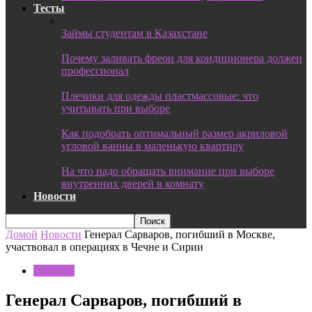
Тесты
Займы студентам в Казахстане
Почему заливать фреон для кондиционера должен
профессионал
Плечики для одежды пластмассовые: что
учитывать при выборе
Как подобрать оптимальный размер акриловой
угловой ванны в маленькую квартиру
На что надо обращать внимание при выборе
внутренних дверей в комнату
Новости
Домой
Новости
Генерал Сарваров, погибший в Москве,
участвовал в операциях в Чечне и Сирии
Новости
Генерал Сарваров, погибший в