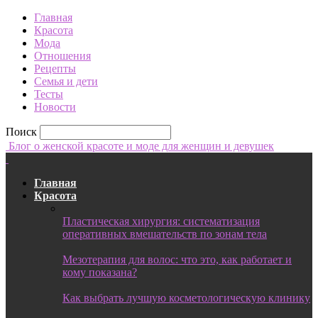
Главная
Красота
Мода
Отношения
Рецепты
Семья и дети
Тесты
Новости
Поиск
Блог о женской красоте и моде для женщин и девушек
Главная
Красота
Пластическая хирургия: систематизация
оперативных вмешательств по зонам тела
Мезотерапия для волос: что это, как работает и
кому показана?
Как выбрать лучшую косметологическую клинику