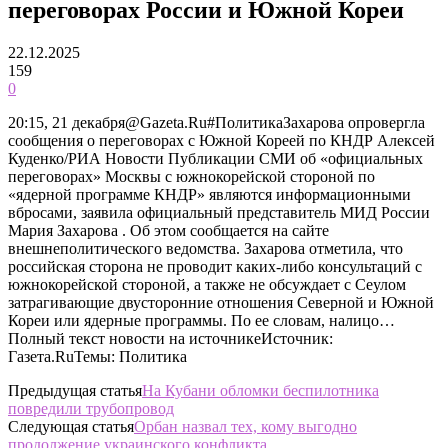
переговорах России и Южной Кореи
22.12.2025
159
0
20:15, 21 декабря@Gazeta.Ru#ПолитикаЗахарова опровергла
сообщения о переговорах с Южной Кореей по КНДР Алексей
Куденко/РИА Новости Публикации СМИ об «официальных
переговорах» Москвы с южнокорейской стороной по
«ядерной программе КНДР» являются информационными
вбросами, заявила официальный представитель МИД России
Мария Захарова . Об этом сообщается на сайте
внешнеполитического ведомства. Захарова отметила, что
российская сторона не проводит каких-либо консультаций с
южнокорейской стороной, а также не обсуждает с Сеулом
затрагивающие двусторонние отношения Северной и Южной
Кореи или ядерные программы. По ее словам, налицо…
Полный текст новости на источникеИсточник:
Газета.RuТемы: Политика
Предыдущая статья
На Кубани обломки беспилотника
повредили трубопровод
Следующая статья
Орбан назвал тех, кому выгодно
продолжение украинского конфликта