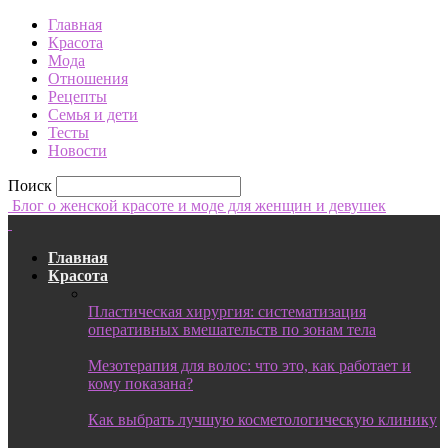
Главная
Красота
Мода
Отношения
Рецепты
Семья и дети
Тесты
Новости
Поиск
Блог о женской красоте и моде для женщин и девушек
Главная
Красота
Пластическая хирургия: систематизация
оперативных вмешательств по зонам тела
Мезотерапия для волос: что это, как работает и
кому показана?
Как выбрать лучшую косметологическую клинику