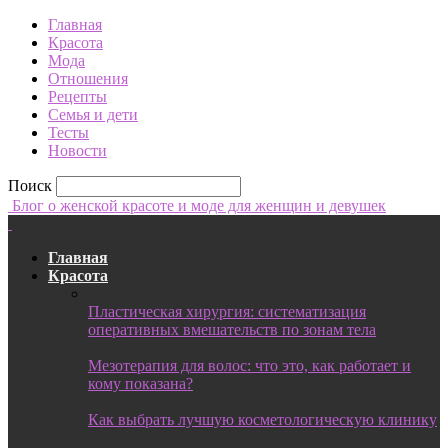
Главная
Красота
Мода
Отношения
Рецепты
Семья и дети
Тесты
Новости
Поиск
Блог о женской красоте и моде для женщин и девушек
Главная
Красота
Пластическая хирургия: систематизация
оперативных вмешательств по зонам тела
Мезотерапия для волос: что это, как работает и
кому показана?
Как выбрать лучшую косметологическую клинику