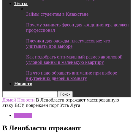
Тесты
Займы студентам в Казахстане
Почему заливать фреон для кондиционера должен
профессионал
Плечики для одежды пластмассовые: что
учитывать при выборе
Как подобрать оптимальный размер акриловой
угловой ванны в маленькую квартиру
На что надо обращать внимание при выборе
внутренних дверей в комнату
Новости
Домой
Новости
В Ленобласти отражают массированную
атаку ВСУ, поврежден порт Усть-Луга
Новости
В Ленобласти отражают