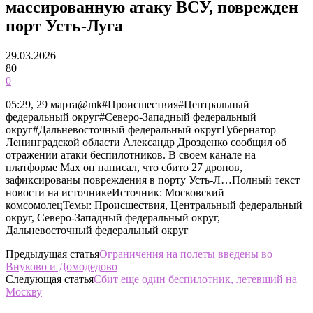
массированную атаку ВСУ, поврежден
порт Усть-Луга
29.03.2026
80
0
05:29, 29 марта@mk#Происшествия#Центральный
федеральный округ#Северо-Западный федеральный
округ#Дальневосточный федеральный округГубернатор
Ленинградской области Александр Дрозденко сообщил об
отражении атаки беспилотников. В своем канале на
платформе Max он написал, что сбито 27 дронов,
зафиксированы повреждения в порту Усть-Л…Полный текст
новости на источникеИсточник: Московский
комсомолецТемы: Происшествия, Центральный федеральный
округ, Северо-Западный федеральный округ,
Дальневосточный федеральный округ
Предыдущая статья
Ограничения на полеты введены во
Внуково и Домодедово
Следующая статья
Сбит еще один беспилотник, летевший на
Москву