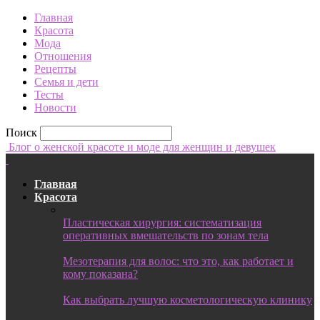
Главная
Красота
Мода
Отношения
Рецепты
Семья и дети
Тесты
Новости
Поиск
Блог о женской красоте и моде для женщин и девушек
Главная
Красота
Пластическая хирургия: систематизация
оперативных вмешательств по зонам тела
Мезотерапия для волос: что это, как работает и
кому показана?
Как выбрать лучшую косметологическую клинику