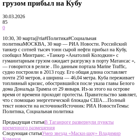
грузом прибыл на Кубу
30.03.2026
85
0
10:30, 30 марта@ria#Политика#Социальная
политикаМОСКВА, 30 мар — РИА Новости. Российский
танкер с сотней тысяч тонн сырой нефти прибыл на Кубу,
сообщил Минтранс. «Танкер «Анатолий Колодкин» с
гуманитарным грузом ожидает разгрузку в порту Матансас «,
— говорится в релизе . По данным портала Marine Traffic,
судно построили в 2013 году. Его общая длина составляет
почти 250 метров, а ширина — 46,04 метра. Куба переживает
топливный кризис, обострившийся после указа главы Белого
дома Дональда Трампа от 29 января. Из-за этого на острове
время от времени проходят протесты. Правительство заявляет,
что с помощью энергетической блокады США…Полный
текст новости на источникеИсточник: РИА НовостиТемы:
Политика, Социальная политика
Предыдущая статья
В Таганроге развернули пункты
временного размещения
Следующая статья
Умер звезда «Маски-шоу» Владимир
Комаров