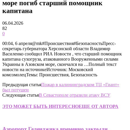
море погиб старший помощник
капитана
06.04.2026
82
0
00:04, 6 апреля@mk#Происшествия#БезопасностьПресс-
секретарь губернатора Херсонской области Владимир
Василенко сообщил РИА Новости , что старший помощник
капитана сухогруза, атакованного Вооруженными силами
Украины в Азовском море, скончался на …Полный текст
новости на источникеИсточник: Московский
комсомолецТемы: Происшествия, Безопасность
Предыдущая статья
Пожар в калининградском ТЦ «Гиант»
был потушен
Следующая статья
В Севастополе отразили атаку ВСУ
ЭТО МОЖЕТ БЫТЬ ИНТЕРЕСНО
ЕЩЕ ОТ АВТОРА
Аэропорт Геленджика временно закрыли