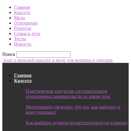
Главная
Красота
Мода
Отношения
Рецепты
Семья и дети
Тесты
Новости
Поиск
Блог о женской красоте и моде для женщин и девушек
Главная
Красота
Пластическая хирургия: систематизация
оперативных вмешательств по зонам тела
Мезотерапия для волос: что это, как работает и
кому показана?
Как выбрать лучшую косметологическую клинику