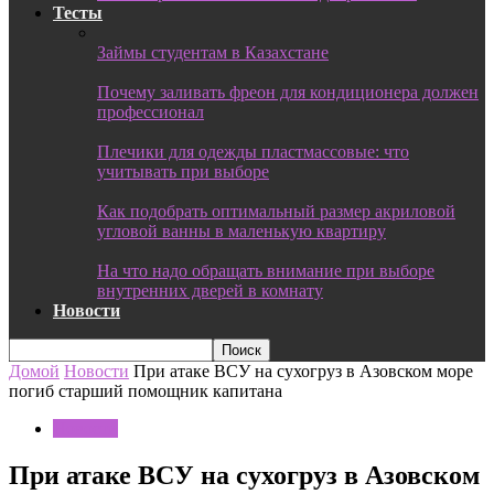
Тесты
Займы студентам в Казахстане
Почему заливать фреон для кондиционера должен
профессионал
Плечики для одежды пластмассовые: что
учитывать при выборе
Как подобрать оптимальный размер акриловой
угловой ванны в маленькую квартиру
На что надо обращать внимание при выборе
внутренних дверей в комнату
Новости
Домой
Новости
При атаке ВСУ на сухогруз в Азовском море
погиб старший помощник капитана
Новости
При атаке ВСУ на сухогруз в Азовском