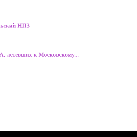
льский НПЗ
, летевших к Московскому...