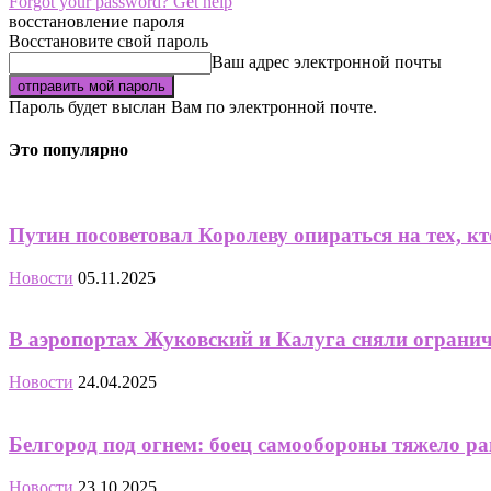
Forgot your password? Get help
восстановление пароля
Восстановите свой пароль
Ваш адрес электронной почты
Пароль будет выслан Вам по электронной почте.
Это популярно
Путин посоветовал Королеву опираться на тех, кт
Новости
05.11.2025
В аэропортах Жуковский и Калуга сняли огранич
Новости
24.04.2025
Белгород под огнем: боец самообороны тяжело ра
Новости
23.10.2025