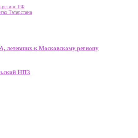
а регион РФ
тах Татарстана
А, летевших к Московскому региону
льский НПЗ