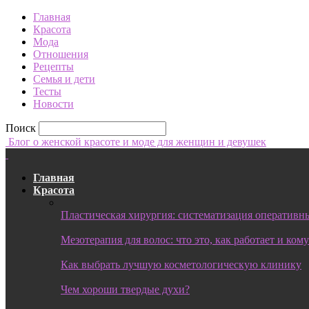
Главная
Красота
Мода
Отношения
Рецепты
Семья и дети
Тесты
Новости
Поиск
Блог о женской красоте и моде для женщин и девушек
Главная
Красота
Пластическая хирургия: систематизация оперативны
Мезотерапия для волос: что это, как работает и ком
Как выбрать лучшую косметологическую клинику
Чем хороши твердые духи?