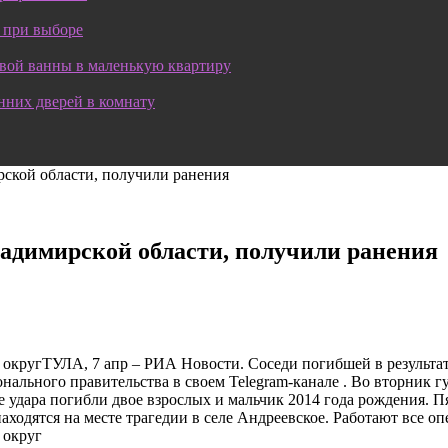
 при выборе
овой ванны в маленькую квартиру
нних дверей в комнату
ской области, получили ранения
адимирской области, получили ранения
округТУЛА, 7 апр – РИА Новости. Соседи погибшей в результа
онального правительства в своем Telegram-канале . Во вторник
 удара погибли двое взрослых и мальчик 2014 года рождения. Пя
находятся на месте трагедии в селе Андреевское. Работают все
 округ