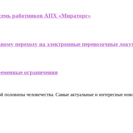
и семь работников АПХ «Мираторг»
ьному переходу на электронные перевозочные док
временные ограничения
ной половины человечества. Самые актуальные и интересные нов