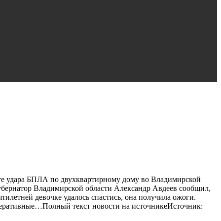
те удара БПЛА по двухквартирному дому во Владимирской
 губернатор Владимирской области Александр Авдеев сообщил,
тилетней девочке удалось спастись, она получила ожоги.
 оперативные…Полный текст новости на источникеИсточник: