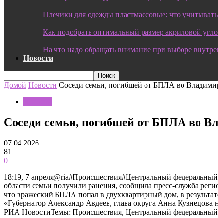
Плечики для одежды пластмассовые: что учитывать
Как подобрать оптимальный размер акриловой угл
На что надо обращать внимание при выборе внутре
Новости
Домой
Новости
Соседи семьи, погибшей от БПЛА во Владимир
Новости
Соседи семьи, погибшей от БПЛА во Вл
07.04.2026
81
0
18:19, 7 апреля@ria#Происшествия#Центральный федеральный 
области семьи получили ранения, сообщила пресс-служба реги
что вражеский БПЛА попал в двухквартирный дом, в результате
«Губернатор Александр Авдеев, глава округа Анна Кузнецова 
РИА НовостиТемы: Происшествия, Центральный федеральный