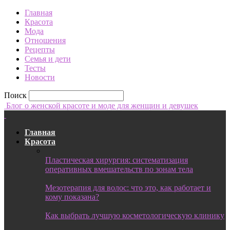
Главная
Красота
Мода
Отношения
Рецепты
Семья и дети
Тесты
Новости
Поиск
Блог о женской красоте и моде для женщин и девушек
Главная
Красота
Пластическая хирургия: систематизация
оперативных вмешательств по зонам тела
Мезотерапия для волос: что это, как работает и
кому показана?
Как выбрать лучшую косметологическую клинику