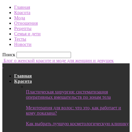
Главная
Красота
Мода
Отношения
Рецепты
Семья и дети
Тесты
Новости
Поиск
Блог о женской красоте и моде для женщин и девушек
Главная
Красота
Пластическая хирургия: систематизация
оперативных вмешательств по зонам тела
Мезотерапия для волос: что это, как работает и
кому показана?
Как выбрать лучшую косметологическую клинику