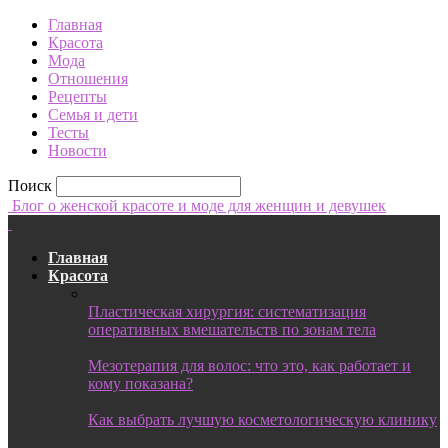
Главная
Красота
Мода
Отношения
Рецепты
Семья и дети
Тесты
Новости
Поиск
Блог о женской красоте и моде для женщин и девушек
Главная
Красота
Пластическая хирургия: систематизация
оперативных вмешательств по зонам тела
Мезотерапия для волос: что это, как работает и
кому показана?
Как выбрать лучшую косметологическую клинику