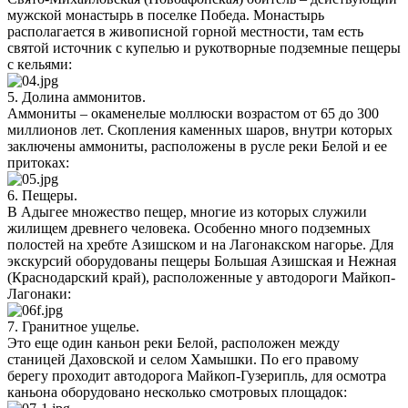
мужской монастырь в поселке Победа. Монастырь
располагается в живописной горной местности, там есть
святой источник с купелью и рукотворные подземные пещеры
с кельями:
5. Долина аммонитов.
Аммониты – окаменелые моллюски возрастом от 65 до 300
миллионов лет. Скопления каменных шаров, внутри которых
заключены аммониты, расположены в русле реки Белой и ее
притоках:
6. Пещеры.
В Адыгее множество пещер, многие из которых служили
жилищем древнего человека. Особенно много подземных
полостей на хребте Азишском и на Лагонакском нагорье. Для
экскурсий оборудованы пещеры Большая Азишская и Нежная
(Краснодарский край), расположенные у автодороги Майкоп-
Лагонаки:
7. Гранитное ущелье.
Это еще один каньон реки Белой, расположен между
станицей Даховской и селом Хамышки. По его правому
берегу проходит автодорога Майкоп-Гузерипль, для осмотра
каньона оборудовано несколько смотровых площадок: