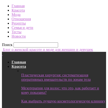
Главная
Красота
Мода
Отношения
Рецепты
Семья и дети
Тесты
Новости
Поиск
Блог о женской красоте и моде для женщин и девушек
Главная
Красота
Пластическая хирургия: систематизация
оперативных вмешательств по зонам тела
Мезотерапия для волос: что это, как работает и
кому показана?
Как выбрать лучшую косметологическую клинику