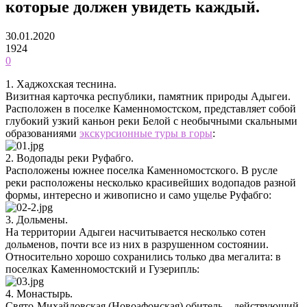
которые должен увидеть каждый.
30.01.2020
1924
0
1. Хаджохская теснина.
Визитная карточка республики, памятник природы Адыгеи.
Расположен в поселке Каменномостском, представляет собой
глубокий узкий каньон реки Белой с необычными скальными
образованиями
экскурсионные туры в горы
:
2. Водопады реки Руфабго.
Расположены южнее поселка Каменномостского. В русле
реки расположены несколько красивейших водопадов разной
формы, интересно и живописно и само ущелье Руфабго:
3. Дольмены.
На территории Адыгеи насчитывается несколько сотен
дольменов, почти все из них в разрушенном состоянии.
Относительно хорошо сохранились только два мегалита: в
поселках Каменномостский и Гузерипль:
4. Монастырь.
Свято-Михайловская (Новоафонская) обитель – действующий