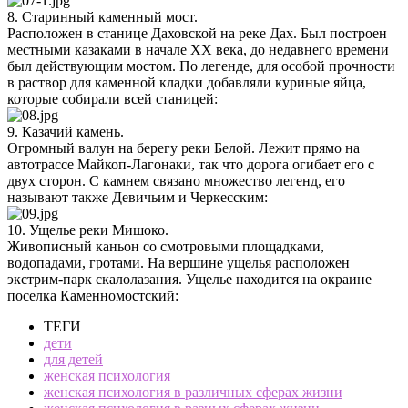
8. Старинный каменный мост.
Расположен в станице Даховской на реке Дах. Был построен
местными казаками в начале ХХ века, до недавнего времени
был действующим мостом. По легенде, для особой прочности
в раствор для каменной кладки добавляли куриные яйца,
которые собирали всей станицей:
9. Казачий камень.
Огромный валун на берегу реки Белой. Лежит прямо на
автотрассе Майкоп-Лагонаки, так что дорога огибает его с
двух сторон. С камнем связано множество легенд, его
называют также Девичьим и Черкесским:
10. Ущелье реки Мишоко.
Живописный каньон со смотровыми площадками,
водопадами, гротами. На вершине ущелья расположен
экстрим-парк скалолазания. Ущелье находится на окраине
поселка Каменномостский:
ТЕГИ
дети
для детей
женская психология
женская психология в различных сферах жизни