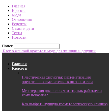
Главная
Красота
Мода
Отношения
Рецепты
Семья и дети
Тесты
Новости
Поиск
Блог о женской красоте и моде для женщин и девушек
Главная
Красота
Пластическая хирургия: систематизация
оперативных вмешательств по зонам тела
Мезотерапия для волос: что это, как работает и
кому показана?
Как выбрать лучшую косметологическую клинику