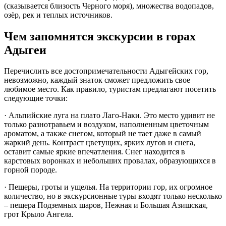
(сказывается близость Черного моря), множества водопадов,
озёр, рек и теплых источников.
Чем запомнятся экскурсии в горах
Адыгеи
Перечислить все достопримечательности Адыгейских гор,
невозможно, каждый знаток сможет предложить свое
любимое место. Как правило, туристам предлагают посетить
следующие точки:
· Альпийские луга на плато Лаго-Наки. Это место удивит не
только разнотравьем и воздухом, наполненным цветочным
ароматом, а также снегом, который не тает даже в самый
жаркий день. Контраст цветущих, ярких лугов и снега,
оставит самые яркие впечатления. Снег находится в
карстовых воронках и небольших провалах, образующихся в
горной породе.
· Пещеры, гроты и ущелья. На территории гор, их огромное
количество, но в экскурсионные туры входят только несколько
– пещера Подземных шаров, Нежная и Большая Азишская,
грот Крыло Ангела.