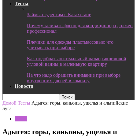
Тесты
Займы студентам в Казахстане
Почему заливать фреон для кондиционера должен
профессионал
Плечики для одежды пластмассовые: что
учитывать при выборе
Как подобрать оптимальный размер акриловой
угловой ванны в маленькую квартиру
На что надо обращать внимание при выборе
внутренних дверей в комнату
Новости
Домой
Тесты
Адыгея: горы, каньоны, ущелья и альпийские
луга
Тесты
Адыгея: горы, каньоны, ущелья и