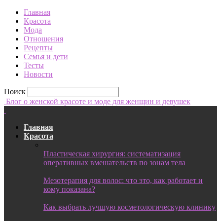
Главная
Красота
Мода
Отношения
Рецепты
Семья и дети
Тесты
Новости
Поиск
Блог о женской красоте и моде для женщин и девушек
Главная
Красота
Пластическая хирургия: систематизация
оперативных вмешательств по зонам тела
Мезотерапия для волос: что это, как работает и
кому показана?
Как выбрать лучшую косметологическую клинику