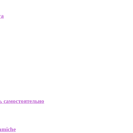
га
ь самостоятельно
amiche