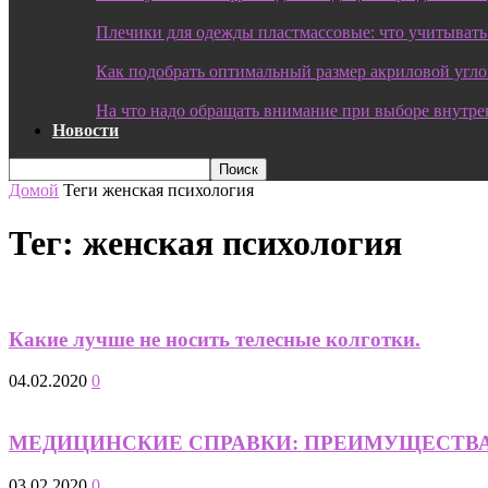
Плечики для одежды пластмассовые: что учитывать
Как подобрать оптимальный размер акриловой угл
На что надо обращать внимание при выборе внутре
Новости
Домой
Теги
женская психология
Тег: женская психология
Какие лучше не носить телесные колготки.
04.02.2020
0
МЕДИЦИНСКИЕ СПРАВКИ: ПРЕИМУЩЕСТВ
03.02.2020
0