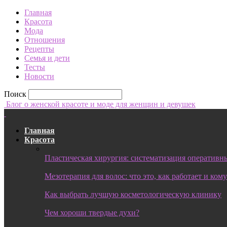
Главная
Красота
Мода
Отношения
Рецепты
Семья и дети
Тесты
Новости
Поиск
Блог о женской красоте и моде для женщин и девушек
Главная
Красота
Пластическая хирургия: систематизация оперативны
Мезотерапия для волос: что это, как работает и ком
Как выбрать лучшую косметологическую клинику
Чем хороши твердые духи?