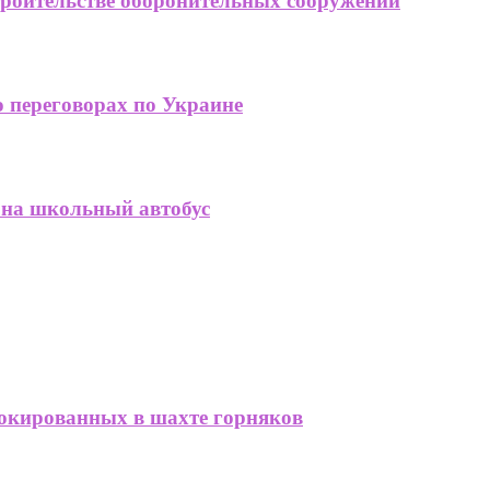
троительстве оборонительных сооружений
 переговорах по Украине
 на школьный автобус
локированных в шахте горняков