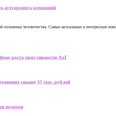
го аутсорсинга компаний
ной половины человечества. Самые актуальные и интересные нов
фоне роста популярности АдГ
ботающих свыше 35 тыс. рублей
я полетов