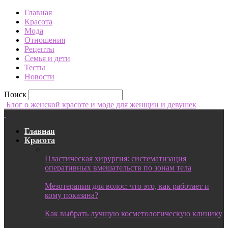
Главная
Красота
Мода
Отношения
Рецепты
Семья и дети
Тесты
Новости
Поиск
Блог о женской красоте и моде для женщин и девушек
Главная
Красота
Пластическая хирургия: систематизация
оперативных вмешательств по зонам тела
Мезотерапия для волос: что это, как работает и
кому показана?
Как выбрать лучшую косметологическую клинику