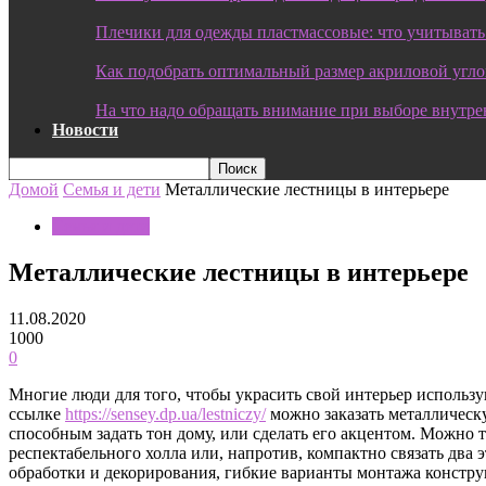
Плечики для одежды пластмассовые: что учитывать
Как подобрать оптимальный размер акриловой угл
На что надо обращать внимание при выборе внутре
Новости
Домой
Семья и дети
Металлические лестницы в интерьере
Семья и дети
Металлические лестницы в интерьере
11.08.2020
1000
0
Многие люди для того, чтобы украсить свой интерьер исполь
ссылке
https://sensey.dp.ua/lestniczy/
можно заказать металлическ
способным задать тон дому, или сделать его акцентом. Можно т
респектабельного холла или, напротив, компактно связать два
обработки и декорирования, гибкие варианты монтажа констру