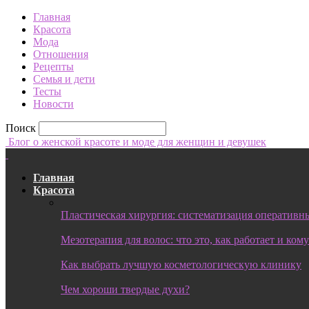
Главная
Красота
Мода
Отношения
Рецепты
Семья и дети
Тесты
Новости
Поиск
Блог о женской красоте и моде для женщин и девушек
Главная
Красота
Пластическая хирургия: систематизация оперативны
Мезотерапия для волос: что это, как работает и ком
Как выбрать лучшую косметологическую клинику
Чем хороши твердые духи?