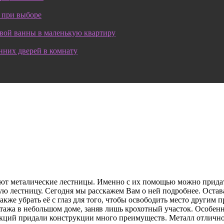
 при выборе
овой ванны в маленькую квартиру
нних дверей в комнату
зуют металические лестницы. Именно с их помощью можно прид
ую лестницу.
Сегодня мы расскажем Вам о ней подробнее. Остав
акже убрать её с глаз для того, чтобы освободить место другим
 этажа в небольшом доме, заняв лишь крохотный участок. Особе
кций придали конструкции много преимуществ. Металл отлично с