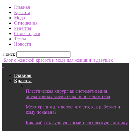
Главная
Красота
Мода
Отношения
Рецепты
Семья и дети
Тесты
Новости
Поиск
Блог о женской красоте и моде для женщин и девушек
Главная
Красота
Пластическая хирургия: систематизация
оперативных вмешательств по зонам тела
Мезотерапия для волос: что это, как работает и
кому показана?
Как выбрать лучшую косметологическую клинику