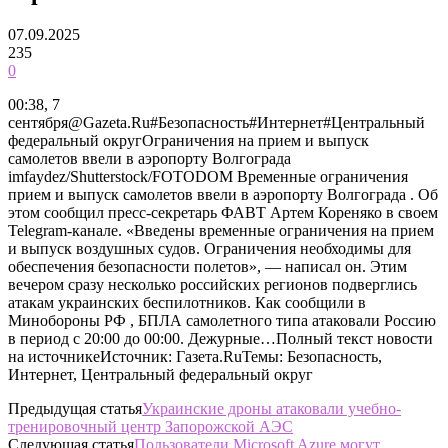
07.09.2025
235
0
00:38, 7
сентября@Gazeta.Ru#Безопасность#Интернет#Центральный
федеральный округОграничения на прием и выпуск
самолетов ввели в аэропорту Волгограда
imfaydez/Shutterstock/FOTODOM Временные ограничения
прием и выпуск самолетов ввели в аэропорту Волгограда . Об
этом сообщил пресс-секретарь ФАВТ Артем Кореняко в своем
Telegram-канале. «Введены временные ограничения на прием
и выпуск воздушных судов. Ограничения необходимы для
обеспечения безопасности полетов», — написал он. Этим
вечером сразу несколько российских регионов подверглись
атакам украинских беспилотников. Как сообщили в
Минобороны РФ , БПЛА самолетного типа атаковали Россию
в период с 20:00 до 00:00. Дежурные…Полный текст новости
на источникеИсточник: Газета.RuТемы: Безопасность,
Интернет, Центральный федеральный округ
Предыдущая статья
Украинские дроны атаковали учебно-
тренировочный центр Запорожской АЭС
Следующая статья
Пользователи Microsoft Azure могут