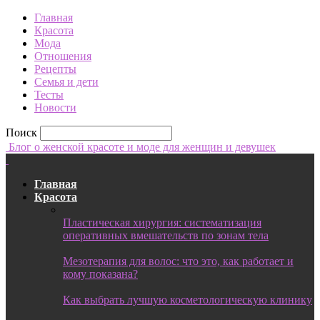
Главная
Красота
Мода
Отношения
Рецепты
Семья и дети
Тесты
Новости
Поиск
Блог о женской красоте и моде для женщин и девушек
Главная
Красота
Пластическая хирургия: систематизация
оперативных вмешательств по зонам тела
Мезотерапия для волос: что это, как работает и
кому показана?
Как выбрать лучшую косметологическую клинику