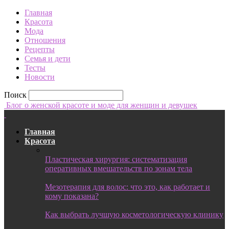
Главная
Красота
Мода
Отношения
Рецепты
Семья и дети
Тесты
Новости
Поиск
Блог о женской красоте и моде для женщин и девушек
Главная
Красота
Пластическая хирургия: систематизация
оперативных вмешательств по зонам тела
Мезотерапия для волос: что это, как работает и
кому показана?
Как выбрать лучшую косметологическую клинику