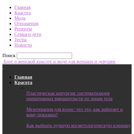
Главная
Красота
Мода
Отношения
Рецепты
Семья и дети
Тесты
Новости
Поиск
Блог о женской красоте и моде для женщин и девушек
Главная
Красота
Пластическая хирургия: систематизация
оперативных вмешательств по зонам тела
Мезотерапия для волос: что это, как работает и
кому показана?
Как выбрать лучшую косметологическую клинику