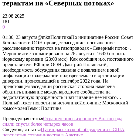
терактам на «Северных потоках»
23.08.2025
181
0
01:36, 23 августа@mk#ПолитикаПо инициативе России Совет
Безопасности ООН проведет заседание, посвященное
расследованию терактов на газопроводах «Северный поток».
Мероприятие запланировано на 26 августа в 16:00 по нью-
йоркскому времени (23:00 мск). Как сообщил и.о. постоянного
представителя РФ при ООН Дмитрий Полянский,
необходимость обсуждения связана с появлением новой
информации о задержании подозреваемого в организации
диверсии, произошедшей в сентябре 2022 года. На
предстоящем заседании российская сторона намерена
обратить внимание международного сообщества на
недостаточную прозрачность и затягивание немецкого…
Полный текст новости на источникеИсточник: Московский
комсомолецТемы: Политика
Предыдущая статья
Ограничения в аэропорту Волгограда
сняли спустя более четырех часов
Следующая статья
Путин рассказал об обсуждении с США
перспектив сотрудничества в Арктике