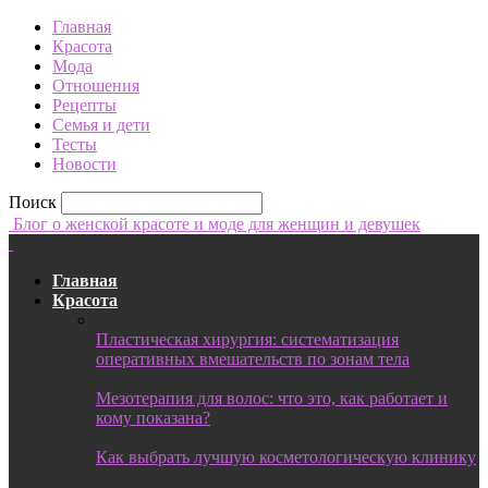
Главная
Красота
Мода
Отношения
Рецепты
Семья и дети
Тесты
Новости
Поиск
Блог о женской красоте и моде для женщин и девушек
Главная
Красота
Пластическая хирургия: систематизация
оперативных вмешательств по зонам тела
Мезотерапия для волос: что это, как работает и
кому показана?
Как выбрать лучшую косметологическую клинику