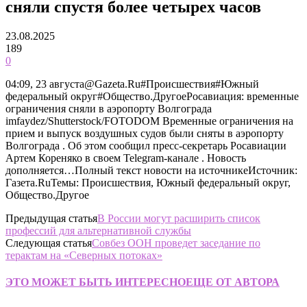
сняли спустя более четырех часов
23.08.2025
189
0
04:09, 23 августа@Gazeta.Ru#Происшествия#Южный
федеральный округ#Общество.ДругоеРосавиация: временные
ограничения сняли в аэропорту Волгограда
imfaydez/Shutterstock/FOTODOM Временные ограничения на
прием и выпуск воздушных судов были сняты в аэропорту
Волгограда . Об этом сообщил пресс-секретарь Росавиации
Артем Кореняко в своем Telegram-канале . Новость
дополняется…Полный текст новости на источникеИсточник:
Газета.RuТемы: Происшествия, Южный федеральный округ,
Общество.Другое
Предыдущая статья
В России могут расширить список
профессий для альтернативной службы
Следующая статья
Совбез ООН проведет заседание по
терактам на «Северных потоках»
ЭТО МОЖЕТ БЫТЬ ИНТЕРЕСНО
ЕЩЕ ОТ АВТОРА