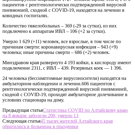
пациентов с рентгенологически подтвержденной вирусной
пневмонией, сходной с COVID-19, находятся на лечении в
ковидных госпиталях.
Количество тяжелобольных – 369 (-29 за сутки), из них
подключено к аппаратам ИВЛ – 106 (+2 за сутки).
Умерло 1 629 (+11) человек, все взрослые, в том числе по
причинам смерти: коронавирусная инфекция – 943 (+9)
человека; иные причины смерти – 686 (+2) человек.
Минздравом края развернуто 4 193 койки, к кислороду имеют
подключение 2311, с ИВЛ – 439. Резервных коек — 1 396.
24 человека (бессимптомные вирусоносители) находятся на
амбулаторном наблюдении и лечении.606 пациентов с
рентгенологически подтвержденной вирусной пневмонией,
сходной с COVID-19, проходят амбулаторное долечивание в
условиях стационара на дому.
Предыдущая статья
Статистика COVID по Алтайскому краю
на 8 января: заболели 200, умерло 13
Следующая статья
45 тысяч жителей Алтайского края
обратились в больницы в праздники