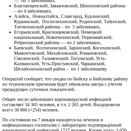
— по 5 заболевших,
Благовещенский, Завьяловский, Шипуновский районы
– по 4 заболевших,
Алейск, Новоалтайск, Славгород, Бурлинский,
Курьинский, Поспелихинский, Родинский, Табунский,
Топчихинский районы – по 3 заболевших,
Егорьевский, Краснощековский, Немецкий
национальный, Новичихинский, Первомайский,
Ребрихинский районы — по 2 заболевших,
Баевский, Волчихинский, Заринский, Косихинский,
Мамонтовский, Михайловский, Романовский,
Смоленский, Тальменский, Тогульский, Усть-
Калманский, Усть-Пристанский, Чарышский,
Шелаболихинский район – по 1 заболевшему.
Оперштаб сообщает, что сводка по Бийску и Бийскому району
по техническим причинам будет обновлена завтра с учетом
предыдущих суточных показателей.
Общее число заболевших коронавирусной инфекцией
составляет 34 365 человек, в т.ч. 2 265 детей. Выздоровели
всего 30 866 (+254) человек.
По состоянию на 7 января находятся на лечении в
инфекционных госпиталях с лабораторно подтвержденной
коронавирусной инфекцией 1727 человек. Кроме этого, 1 070