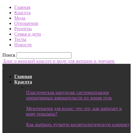
Главная
Красота
Мода
Отношения
Рецепты
Семья и дети
Тесты
Новости
Поиск
Блог о женской красоте и моде для женщин и девушек
Главная
Красота
Пластическая хирургия: систематизация
оперативных вмешательств по зонам тела
Мезотерапия для волос: что это, как работает и
кому показана?
Как выбрать лучшую косметологическую клинику