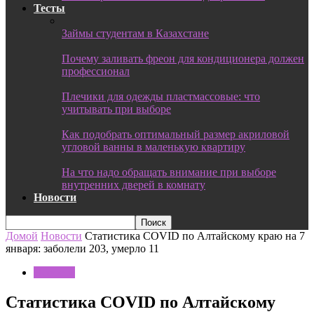
Тесты
Займы студентам в Казахстане
Почему заливать фреон для кондиционера должен
профессионал
Плечики для одежды пластмассовые: что
учитывать при выборе
Как подобрать оптимальный размер акриловой
угловой ванны в маленькую квартиру
На что надо обращать внимание при выборе
внутренних дверей в комнату
Новости
Домой
Новости
Статистика COVID по Алтайскому краю на 7
января: заболели 203, умерло 11
Новости
Статистика COVID по Алтайскому