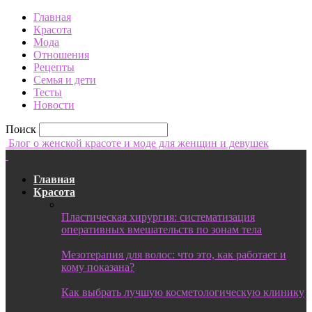
Главная
Красота
Мода
Отношения
Рецепты
Семья и дети
Тесты
Новости
Поиск
Блог о женской красоте и моде для женщин и девушек
Главная
Красота
Пластическая хирургия: систематизация
оперативных вмешательств по зонам тела
Мезотерапия для волос: что это, как работает и
кому показана?
Как выбрать лучшую косметологическую клинику