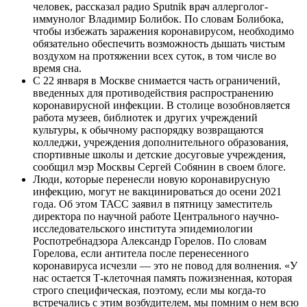
человек, рассказал радио Sputnik врач аллерголог-
иммунолог Владимир Болибок. По словам Болибока,
чтобы избежать заражения коронавирусом, необходимо
обязательно обеспечить возможность дышать чистым
воздухом на протяжении всех суток, в том числе во
время сна.
С 22 января в Москве снимается часть ограничений,
введенных для противодействия распространению
коронавирусной инфекции. В столице возобновляется
работа музеев, библиотек и других учреждений
культуры, к обычному распорядку возвращаются
колледжи, учреждения дополнительного образования,
спортивные школы и детские досуговые учреждения,
сообщил мэр Москвы Сергей Собянин в своем блоге.
Люди, которые перенесли новую коронавирусную
инфекцию, могут не вакцинироваться до осени 2021
года. Об этом ТАСС заявил в пятницу заместитель
директора по научной работе Центрального научно-
исследовательского института эпидемиологии
Роспотребнадзора Александр Горелов. По словам
Горелова, если антитела после перенесенного
коронавируса исчезли — это не повод для волнения. «У
нас остается Т-клеточная память пожизненная, которая
строго специфическая, поэтому, если мы когда-то
встречались с этим возбудителем, мы помним о нем всю