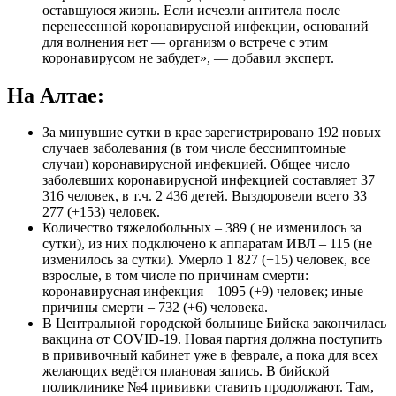
оставшуюся жизнь. Если исчезли антитела после
перенесенной коронавирусной инфекции, оснований
для волнения нет — организм о встрече с этим
коронавирусом не забудет», — добавил эксперт.
На Алтае:
За минувшие сутки в крае зарегистрировано 192 новых
случаев заболевания (в том числе бессимптомные
случаи) коронавирусной инфекцией. Общее число
заболевших коронавирусной инфекцией составляет 37
316 человек, в т.ч. 2 436 детей. Выздоровели всего 33
277 (+153) человек.
Количество тяжелобольных – 389 ( не изменилось за
сутки), из них подключено к аппаратам ИВЛ – 115 (не
изменилось за сутки). Умерло 1 827 (+15) человек, все
взрослые, в том числе по причинам смерти:
коронавирусная инфекция – 1095 (+9) человек; иные
причины смерти – 732 (+6) человека.
В Центральной городской больнице Бийска закончилась
вакцина от COVID-19. Новая партия должна поступить
в прививочный кабинет уже в феврале, а пока для всех
желающих ведётся плановая запись. В бийской
поликлинике №4 прививки ставить продолжают. Там,