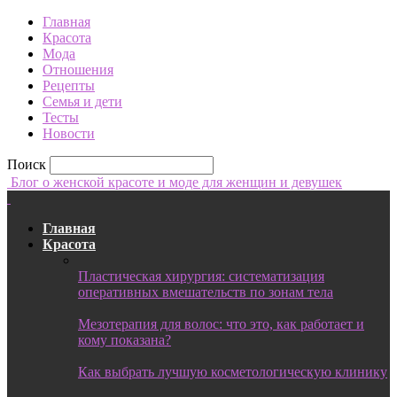
Главная
Красота
Мода
Отношения
Рецепты
Семья и дети
Тесты
Новости
Поиск
Блог о женской красоте и моде для женщин и девушек
Главная
Красота
Пластическая хирургия: систематизация
оперативных вмешательств по зонам тела
Мезотерапия для волос: что это, как работает и
кому показана?
Как выбрать лучшую косметологическую клинику