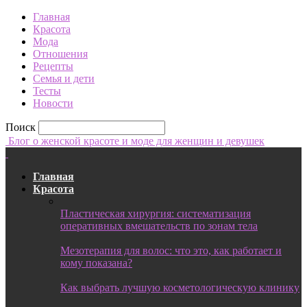
Главная
Красота
Мода
Отношения
Рецепты
Семья и дети
Тесты
Новости
Поиск
Блог о женской красоте и моде для женщин и девушек
Главная
Красота
Пластическая хирургия: систематизация
оперативных вмешательств по зонам тела
Мезотерапия для волос: что это, как работает и
кому показана?
Как выбрать лучшую косметологическую клинику