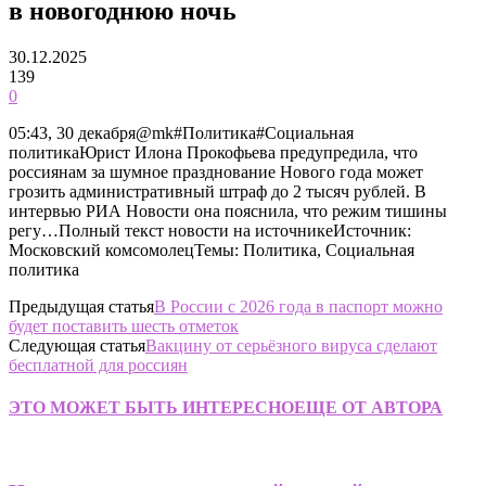
в новогоднюю ночь
30.12.2025
139
0
05:43, 30 декабря@mk#Политика#Социальная
политикаЮрист Илона Прокофьева предупредила, что
россиянам за шумное празднование Нового года может
грозить административный штраф до 2 тысяч рублей. В
интервью РИА Новости она пояснила, что режим тишины
регу…Полный текст новости на источникеИсточник:
Московский комсомолецТемы: Политика, Социальная
политика
Предыдущая статья
В России с 2026 года в паспорт можно
будет поставить шесть отметок
Следующая статья
Вакцину от серьёзного вируса сделают
бесплатной для россиян
ЭТО МОЖЕТ БЫТЬ ИНТЕРЕСНО
ЕЩЕ ОТ АВТОРА