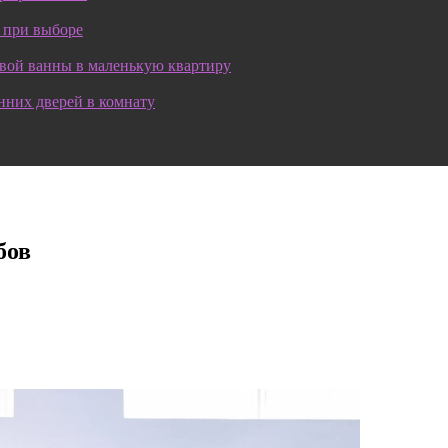
 при выборе
овой ванны в маленькую квартиру
нних дверей в комнату
бов