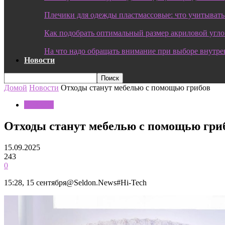
Плечики для одежды пластмассовые: что учитывать
Как подобрать оптимальный размер акриловой угл
На что надо обращать внимание при выборе внутре
Новости
Домой
Новости
Отходы станут мебелью с помощью грибов
Новости
Отходы станут мебелью с помощью гри
15.09.2025
243
0
15:28, 15 сентября@Seldon.News#Hi-Tech