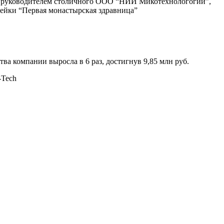
м и руководителем столичного ООО “НИИ Микотехнологогии”,
нейки “Первая монастырская здравница”
ва компании выросла в 6 раз, достигнув 9,85 млн руб.
-Tech