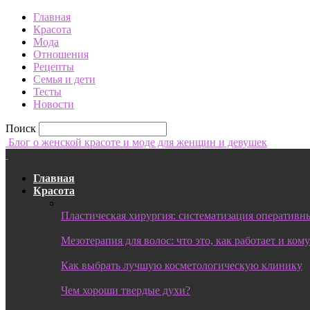
Главная
Красота
Мода
Отношения
Рецепты
Семья и дети
Тесты
Новости
Поиск
Блог о женской красоте и моде для женщин и девушек
Главная
Красота
Пластическая хирургия: систематизация оперативны
Мезотерапия для волос: что это, как работает и ком
Как выбрать лучшую косметологическую клинику
Чем хороши твердые духи?