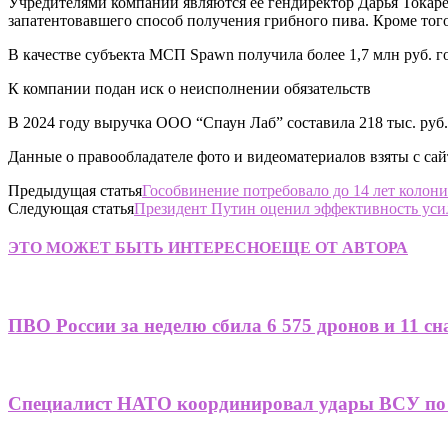
Учредителями компании являются ее гендиректор Дарья Токар
запатентовавшего способ получения грибного пива. Кроме то
В качестве субъекта МСП Spawn получила более 1,7 млн руб. 
К компании подан иск о неисполнении обязательств
В 2024 году выручка ООО “Спаун Лаб” составила 218 тыс. руб. 
Данные о правообладателе фото и видеоматериалов взяты с сай
Предыдущая статья
Гособвинение потребовало до 14 лет колони
Следующая статья
Президент Путин оценил эффективность ус
ЭТО МОЖЕТ БЫТЬ ИНТЕРЕСНО
ЕЩЕ ОТ АВТОРА
ПВО России за неделю сбила 6 575 дронов и 11 
Специалист НАТО координировал удары ВСУ по 