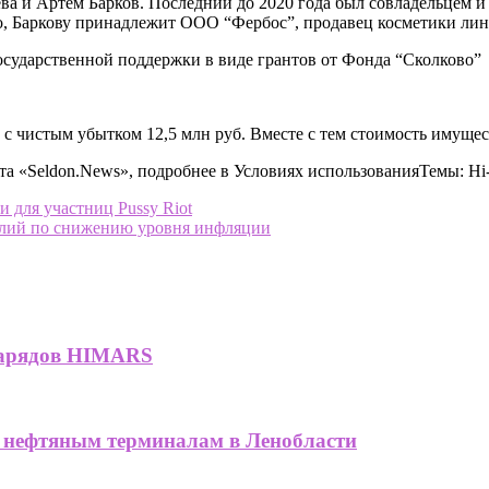
ева и Артем Барков. Последний до 2020 года был совладельце
го, Баркову принадлежит ООО “Фербос”, продавец косметики ли
государственной поддержки в виде грантов от Фонда “Сколково”
с чистым убытком 12,5 млн руб. Вместе с тем стоимость имущест
та «Seldon.News», подробнее в Условиях использованияТемы: Hi
и для участниц Pussy Riot
илий по снижению уровня инфляции
снарядов HIMARS
нефтяным терминалам в Ленобласти