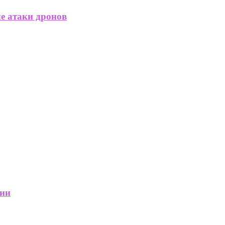
ле атаки дронов
сии