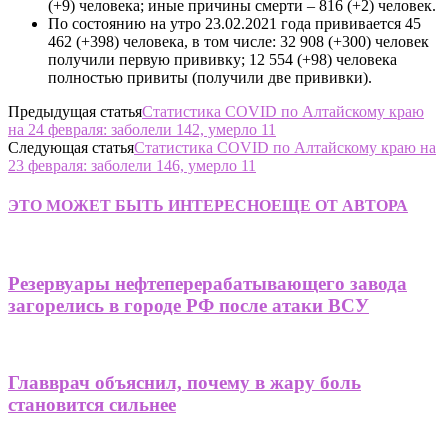
(+9) человека; иные причины смерти – 816 (+2) человек.
По состоянию на утро 23.02.2021 года прививается 45
462 (+398) человека, в том числе: 32 908 (+300) человек
получили первую прививку; 12 554 (+98) человека
полностью привиты (получили две прививки).
Предыдущая статья
Статистика COVID по Алтайскому краю
на 24 февраля: заболели 142, умерло 11
Следующая статья
Статистика COVID по Алтайскому краю на
23 февраля: заболели 146, умерло 11
ЭТО МОЖЕТ БЫТЬ ИНТЕРЕСНО
ЕЩЕ ОТ АВТОРА
Резервуары нефтеперерабатывающего завода
загорелись в городе РФ после атаки ВСУ
Главврач объяснил, почему в жару боль
становится сильнее