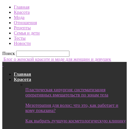
Главная
Красота
Мода
Отношения
Рецепты
Семья и дети
Тесты
Новости
Поиск
Блог о женской красоте и моде для женщин и девушек
Главная
Красота
Пластическая хирургия: систематизация
оперативных вмешательств по зонам тела
Мезотерапия для волос: что это, как работает и
кому показана?
Как выбрать лучшую косметологическую клинику