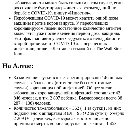
заболеваемости может быть сильным в том случае, если
россияне не будут придерживаться рекомендаций по
борьбе с COVID-19, пишут «Известия».
Переболевшим COVID-19 может хватить одной дозы
вакцины против коронавируса. У переболевших
коронавирусом людей достаточное количество антител
выделяется уже после введения первой дозы вакцины.
Этот факт заставил ученых задуматься о ненадобности
второй прививки от COVID-19 для перенесших
инфекцию, пишет «Лента» со ссылкой на The Wall Street
Journal.
На Алтае:
За минувшие сутки в крае зарегистрировано 146 новых
случаев заболевания (в том числе бессимптомные
случаи) коронавирусной инфекцией. Общее число
заболевших коронавирусной инфекцией составляет 42
846 человек, в т.ч. 2 897 ребенка. Выздоровели всего 38
287 (+138) человек.
Количество тяжелобольных – 362 (+1 за сутки) , из них
подключено к аппаратам ИВЛ – 95 (+2 за сутки). Умерло
2 269 (+11) человек, все взрослые, в том числе по
причинам смерти: коронавирусная инфекция – 1 453