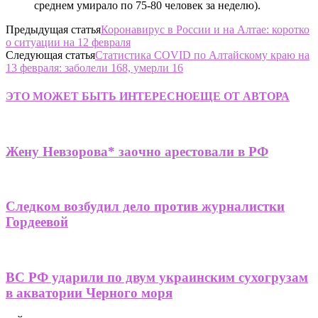
среднем умирало по 75-80 человек за неделю).
Предыдущая статья
Коронавирус в России и на Алтае: коротко
о ситуации на 12 февраля
Следующая статья
Статистика COVID по Алтайскому краю на
13 февраля: заболели 168, умерли 16
ЭТО МОЖЕТ БЫТЬ ИНТЕРЕСНО
ЕЩЕ ОТ АВТОРА
Жену Невзорова* заочно арестовали в РФ
Следком возбудил дело против журналистки
Гордеевой
ВС РФ ударили по двум украинским сухогрузам
в акватории Черного моря