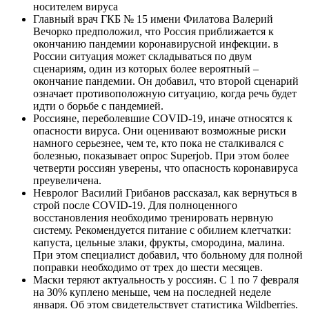
носителем вируса
Главный врач ГКБ № 15 имени Филатова Валерий
Вечорко предположил, что Россия приближается к
окончанию пандемии коронавирусной инфекции. в
России ситуация может складываться по двум
сценариям, один из которых более вероятный –
окончание пандемии. Он добавил, что второй сценарий
означает противоположную ситуацию, когда речь будет
идти о борьбе с пандемией.
Россияне, переболевшие COVID-19, иначе относятся к
опасности вируса. Они оценивают возможные риски
намного серьезнее, чем те, кто пока не сталкивался с
болезнью, показывает опрос Superjob. При этом более
четверти россиян уверены, что опасность коронавируса
преувеличена.
Невролог Василий Грибанов рассказал, как вернуться в
строй после COVID-19. Для полноценного
восстановления необходимо тренировать нервную
систему. Рекомендуется питание с обилием клетчатки:
капуста, цельные злаки, фрукты, смородина, малина.
При этом специалист добавил, что больному для полной
поправки необходимо от трех до шести месяцев.
Маски теряют актуальность у россиян. С 1 по 7 февраля
на 30% куплено меньше, чем на последней неделе
января. Об этом свидетельствует статистика Wildberries.