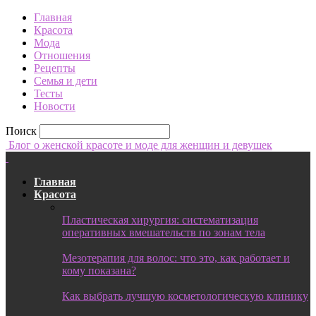
Главная
Красота
Мода
Отношения
Рецепты
Семья и дети
Тесты
Новости
Поиск
Блог о женской красоте и моде для женщин и девушек
Главная
Красота
Пластическая хирургия: систематизация
оперативных вмешательств по зонам тела
Мезотерапия для волос: что это, как работает и
кому показана?
Как выбрать лучшую косметологическую клинику