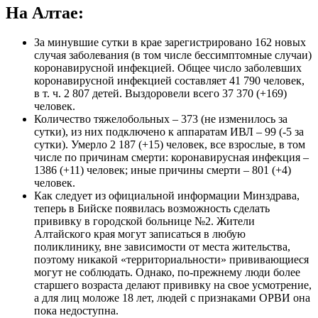
На Алтае:
За минувшие сутки в крае зарегистрировано 162 новых
случая заболевания (в том числе бессимптомные случаи)
коронавирусной инфекцией. Общее число заболевших
коронавирусной инфекцией составляет 41 790 человек,
в т. ч. 2 807 детей. Выздоровели всего 37 370 (+169)
человек.
Количество тяжелобольных – 373 (не изменилось за
сутки), из них подключено к аппаратам ИВЛ – 99 (-5 за
сутки). Умерло 2 187 (+15) человек, все взрослые, в том
числе по причинам смерти: коронавирусная инфекция –
1386 (+11) человек; иные причины смерти – 801 (+4)
человек.
Как следует из официальной информации Минздрава,
теперь в Бийске появилась возможность сделать
прививку в городской больнице №2. Жители
Алтайского края могут записаться в любую
поликлинику, вне зависимости от места жительства,
поэтому никакой «территориальности» прививающиеся
могут не соблюдать. Однако, по-прежнему люди более
старшего возраста делают прививку на свое усмотрение,
а для лиц моложе 18 лет, людей с признаками ОРВИ она
пока недоступна.