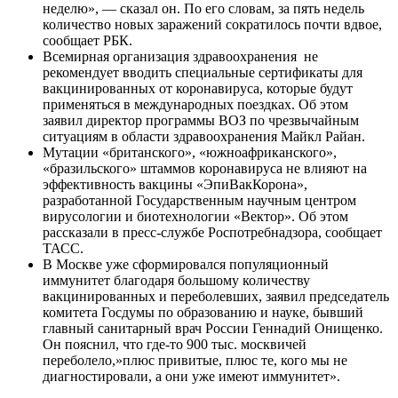
неделю», — сказал он. По его словам, за пять недель
количество новых заражений сократилось почти вдвое,
сообщает РБК.
Всемирная организация здравоохранения не
рекомендует вводить специальные сертификаты для
вакцинированных от коронавируса, которые будут
применяться в международных поездках. Об этом
заявил директор программы ВОЗ по чрезвычайным
ситуациям в области здравоохранения Майкл Райан.
Мутации «британского», «южноафриканского»,
«бразильского» штаммов коронавируса не влияют на
эффективность вакцины «ЭпиВакКорона»,
разработанной Государственным научным центром
вирусологии и биотехнологии «Вектор». Об этом
рассказали в пресс-службе Роспотребнадзора, сообщает
ТАСС.
В Москве уже сформировался популяционный
иммунитет благодаря большому количеству
вакцинированных и переболевших, заявил председатель
комитета Госдумы по образованию и науке, бывший
главный санитарный врач России Геннадий Онищенко.
Он пояснил, что где-то 900 тыс. москвичей
переболело,»плюс привитые, плюс те, кого мы не
диагностировали, а они уже имеют иммунитет».