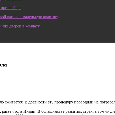
 при выборе
овой ванны в маленькую квартиру
нних дверей в комнату
ием
ело сжигается. В древности эту процедуру проводили на погреба
 разве что, в Индии. В большинстве развитых стран, в том числ