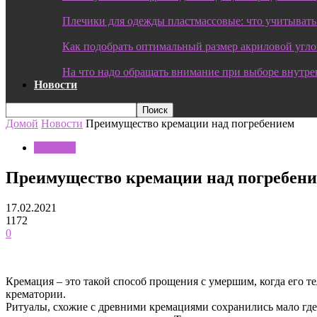
Плечики для одежды пластмассовые: что учитывать
Как подобрать оптимальный размер акриловой угл
На что надо обращать внимание при выборе внутре
Новости
Домой
Новости
Преимущество кремации над погребением
Новости
Преимущество кремации над погребен
17.02.2021
1172
0
Кремация – это такой способ прощения с умершим, когда его т
крематории.
Ритуалы, схожие с древними кремациями сохранились мало где,