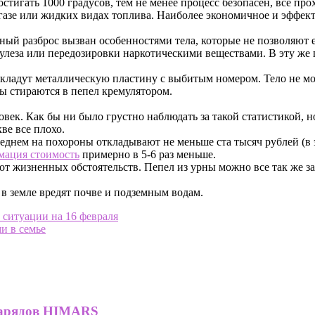
тигать 1000 градусов, тем не менее процесс безопасен, все про
газе или жидких видах топлива. Наиболее экономичное и эффект
ьный разброс вызван особенностями тела, которые не позволяют 
кулеза или передозировки наркотическими веществами. В эту ж
ь кладут металлическую пластину с выбитым номером. Тело не мо
ы стираются в пепел кремулятором.
век. Как бы ни было грустно наблюдать за такой статистикой, 
ве все плохо.
еднем на похороны откладывают не меньше ста тысяч рублей (в 
мация стоимость
примерно в 5-6 раз меньше.
т жизненных обстоятельств. Пепел из урны можно все так же за
в земле вредят почве и подземным водам.
о ситуации на 16 февраля
и в семье
снарядов HIMARS