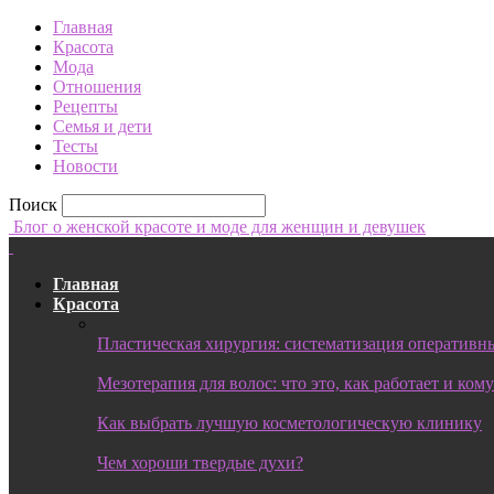
Главная
Красота
Мода
Отношения
Рецепты
Семья и дети
Тесты
Новости
Поиск
Блог о женской красоте и моде для женщин и девушек
Главная
Красота
Пластическая хирургия: систематизация оперативны
Мезотерапия для волос: что это, как работает и ком
Как выбрать лучшую косметологическую клинику
Чем хороши твердые духи?