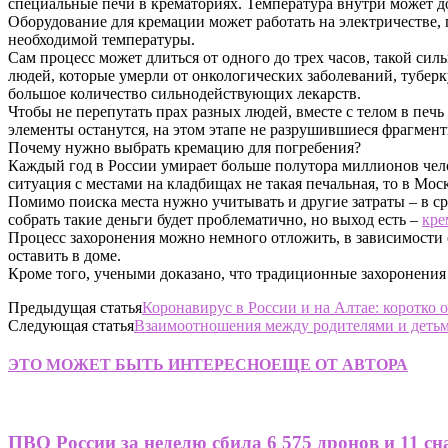
специальные печи в крематориях. Температура внутри может дос
Оборудование для кремации может работать на электричестве, 
необходимой температуры.
Сам процесс может длиться от одного до трех часов, такой сил
людей, которые умерли от онкологических заболеваний, тубер
большое количество сильнодействующих лекарств.
Чтобы не перепутать прах разных людей, вместе с телом в печ
элементы останутся, на этом этапе не разрушившиеся фрагмент
Почему нужно выбрать кремацию для погребения?
Каждый год в России умирает больше полутора миллионов чело
ситуация с местами на кладбищах не такая печальная, то в Моск
Помимо поиска места нужно учитывать и другие затраты – в ср
собрать такие деньги будет проблематично, но выход есть –
кре
Процесс захоронения можно немного отложить, в зависимости о
оставить в доме.
Кроме того, учеными доказано, что традиционные захоронения 
Предыдущая статья
Коронавирус в России и на Алтае: коротко 
Следующая статья
Взаимоотношения между родителями и детьм
ЭТО МОЖЕТ БЫТЬ ИНТЕРЕСНО
ЕЩЕ ОТ АВТОРА
ПВО России за неделю сбила 6 575 дронов и 11 