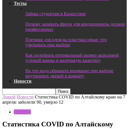
Тесты
Займы студентам в Казахстане
Почему заливать фреон для кондиционера должен
профессионал
Плечики для одежды пластмассовые: что
учитывать при выборе
Как подобрать оптимальный размер акриловой
угловой ванны в маленькую квартиру
На что надо обращать внимание при выборе
внутренних дверей в комнату
Новости
Домой
Новости
Статистика COVID по Алтайскому краю на 7
апреля: заболели 90, умерло 12
Новости
Статистика COVID по Алтайскому