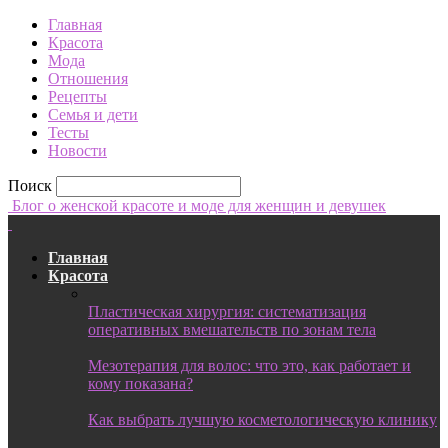
Главная
Красота
Мода
Отношения
Рецепты
Семья и дети
Тесты
Новости
Поиск
Блог о женской красоте и моде для женщин и девушек
Главная
Красота
Пластическая хирургия: систематизация
оперативных вмешательств по зонам тела
Мезотерапия для волос: что это, как работает и
кому показана?
Как выбрать лучшую косметологическую клинику