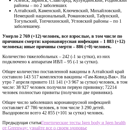
Алейск, Заринск, Славгород, Кулундинский, Родинский
районы – по 2 заболевших
Алтайский, Каменский, Ключевский, Михайловский,
Немецкий национальный, Романовский, Табунский,
Тогульский, Топчихинский, Угловский районы – по 1
заболевшему.
Умерло 2 769 (+12) человек, все взрослые, в том числе по
причинам смерти: коронавирусная инфекция – 1 883 (+12)
человека; иные причины смерти – 886 (+0) человек.
Количество тяжелобольных – 242 (-1 за сутки), из них
подключено к аппаратам ИВЛ – 95 (-1 за сутки).
Общее количество поставленной вакцины в Алтайский край
составило 143 517 комплектов вакцины «Гам-Ковид-Вак». На
утро 7 апреля привито 111 141 (+3 967 за сутки) человек, в том
числе: 38 927 человек получили первую прививку; 72214
человек полностью привиты (получили две прививки).
Общее число заболевших коронавирусной инфекцией
составляет 47 786 человек, в том числе 3 290 детей.
Выздоровели всего 42 855 (+101 за сутки) человек.
Предыдущая статья
Генетические тесты Igen body и Igen health
от Greenway: узнайте все о своем здоровье