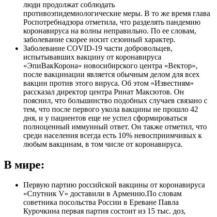
люди продолжат соблюдать
противоэпидемиологические меры. В то же время глава
Роспотребнадзора отметила, что разделять пандемию
коронавируса на волны неправильно. По ее словам,
заболевание скорее носит сезонный характер.
Заболевание COVID-19 части добровольцев,
испытывавших вакцину от коронавируса
«ЭпиВакКорона» новосибирского центра «Вектор»,
после вакцинации является обычным делом для всех
вакцин против этого вируса. Об этом «Известиям»
рассказал директор центра Ринат Максютов. Он
пояснил, что большинство подобных случаев связано с
тем, что после первого укола вакцины не прошло 42
дня, и у пациентов еще не успел сформироваться
полноценный иммунный ответ. Он также отметил, что
среди населения всегда есть 10% невосприимчивых к
любым вакцинам, в том числе от коронавируса.
В мире:
Первую партию российской вакцины от коронавируса
«Спутник V» доставили в Армению.По словам
советника посольства России в Ереване Павла
Курочкина первая партия состоит из 15 тыс. доз,