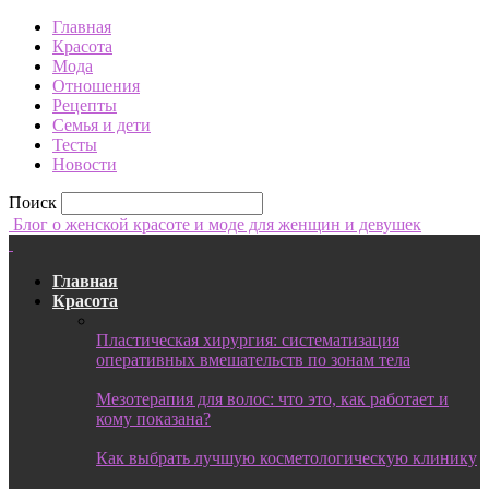
Главная
Красота
Мода
Отношения
Рецепты
Семья и дети
Тесты
Новости
Поиск
Блог о женской красоте и моде для женщин и девушек
Главная
Красота
Пластическая хирургия: систематизация
оперативных вмешательств по зонам тела
Мезотерапия для волос: что это, как работает и
кому показана?
Как выбрать лучшую косметологическую клинику