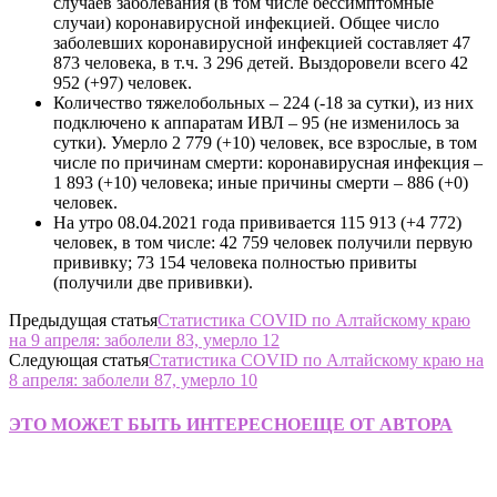
случаев заболевания (в том числе бессимптомные
случаи) коронавирусной инфекцией. Общее число
заболевших коронавирусной инфекцией составляет 47
873 человека, в т.ч. 3 296 детей. Выздоровели всего 42
952 (+97) человек.
Количество тяжелобольных – 224 (-18 за сутки), из них
подключено к аппаратам ИВЛ – 95 (не изменилось за
сутки). Умерло 2 779 (+10) человек, все взрослые, в том
числе по причинам смерти: коронавирусная инфекция –
1 893 (+10) человека; иные причины смерти – 886 (+0)
человек.
На утро 08.04.2021 года прививается 115 913 (+4 772)
человек, в том числе: 42 759 человек получили первую
прививку; 73 154 человека полностью привиты
(получили две прививки).
Предыдущая статья
Статистика COVID по Алтайскому краю
на 9 апреля: заболели 83, умерло 12
Следующая статья
Статистика COVID по Алтайскому краю на
8 апреля: заболели 87, умерло 10
ЭТО МОЖЕТ БЫТЬ ИНТЕРЕСНО
ЕЩЕ ОТ АВТОРА